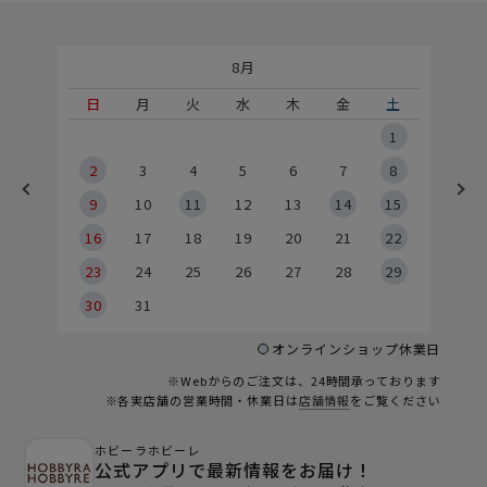
8月
土
日
月
火
水
木
金
土
5
1
2
2
3
4
5
6
7
8
9
9
10
11
12
13
14
15
6
16
17
18
19
20
21
22
23
24
25
26
27
28
29
30
31
オンラインショップ休業日
※Webからのご注文は、24時間承っております
※各実店舗の営業時間・休業日は
店舗情報
をご覧ください
ホビーラホビーレ
公式アプリで最新情報をお届け！