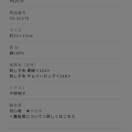
492578
商品番号
TG-SC579
サイズ
約32×37cm
素 材
綿100％
使用糸（別売）
刺し子糸 黄緑＜114＞
刺し子糸 チェリーピンク＜116＞
イラスト
平野明子
難易度
初心者 ★☆☆☆
＜難易度について＞詳しくはこちら