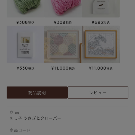
¥
308
¥
308
¥
693
税込
税込
税込
¥
330
¥
11,000
¥
11,000
税込
税込
税込
商品説明
レビュー
商 品
刺し子 うさぎとクローバー
商品コード