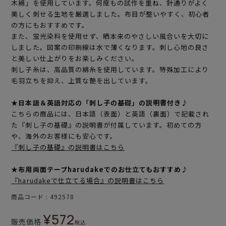
木綿」を使用しています。何度もの試作を重ね、針通りがよく
美しく刺せる生地を厳選しました。布目が整いやすく、初心者
の方にもおすすめです。
また、蛍光染料を使用せず、晒本来のやさしい風合いを大切に
しました。図案の印刷線は水で薄くなります。刺し心地の良さ
と美しい仕上がりをお楽しみください。
刺し子糸は、高品質の綿糸を使用しています。特殊加工により
毛羽立ちを抑え、上質な艶を出しています。
★日本語＆英語対応の「刺し子の基礎」の説明書付き♪
こちらの商品には、日本語（表面）と英語（裏面）で記載され
た『刺し子の基礎』の説明書が付属しています。初めての方
や、海外のお客様にも安心です。
『刺し子の基礎』の説明書はこちら
★布用両面テープharudakeでのお仕立てもおすすめ♪
『harudakeで仕立てる場合』の説明書はこちら
商品コード
492578
¥
572
販売価格
税込