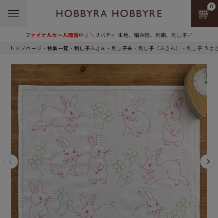
0
ファイナルセール開催中♪
＼リバティ 生地、編み物、刺繍、刺し子／
トップページ
特集一覧
刺し子ふきん・刺し子糸
刺し子（ふきん）
刺し子 うさ