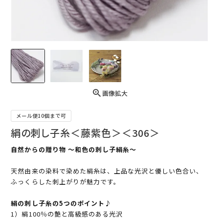
画像拡大
メール便10個まで可
絹の刺し子糸＜藤紫色＞＜306＞
自然からの贈り物 ～和色の刺し子絹糸～
天然由来の染料で染めた絹糸は、上品な光沢と優しい色合い、
ふっくらした刺上がりが魅力です。
絹の刺し子糸の5つのポイント♪
1）絹100％の艶と高級感のある光沢