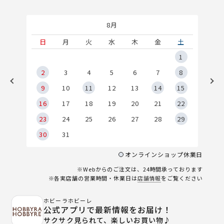
8月
土
日
月
火
水
木
金
土
5
1
2
2
3
4
5
6
7
8
9
9
10
11
12
13
14
15
6
16
17
18
19
20
21
22
23
24
25
26
27
28
29
30
31
オンラインショップ休業日
※Webからのご注文は、24時間承っております
※各実店舗の営業時間・休業日は
店舗情報
をご覧ください
ホビーラホビーレ
公式アプリで最新情報をお届け！
サクサク見られて、楽しいお買い物♪