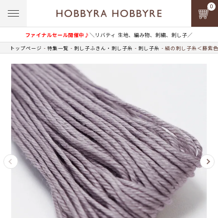
0
ファイナルセール開催中♪
＼リバティ 生地、編み物、刺繍、刺し子／
トップページ
特集一覧
刺し子ふきん・刺し子糸
刺し子糸
絹の刺し子糸＜藤紫色