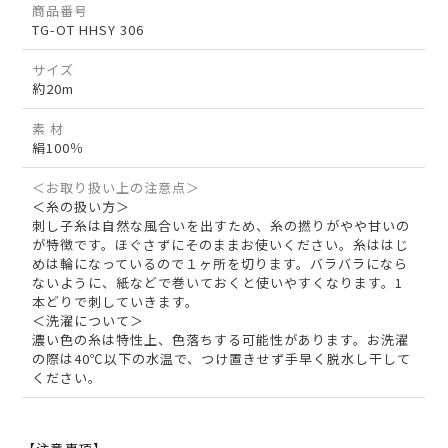
商品番号
TG-OT HHSY 306
サイズ
約20m
素 材
絹100％
＜お取り扱い上の注意点＞
＜糸の扱い方＞
刺し子糸は自然な風合いを出すため、糸の撚りがやや甘いの
が特徴です。ほぐさずにそのままお使いください。糸ははじ
めは輪になっているので１ヶ所を切ります。バラバラになら
ないように、紙などで巻いておくと使いやすくなります。1
本どりで刺していきます。
＜洗濯について＞
濃い色の糸は特性上、色落ちする可能性があります。お洗濯
の際は40℃以下の水温で、つけ置きせず手早く脱水し干して
ください。