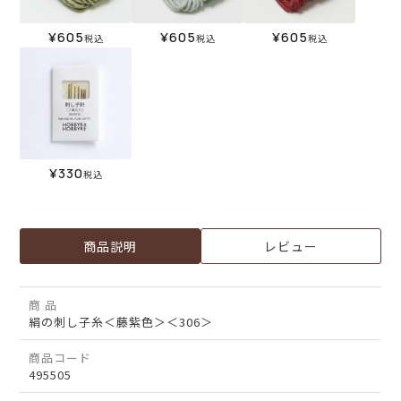
¥
605
¥
605
¥
605
税込
税込
税込
¥
330
税込
商品説明
レビュー
商 品
絹の刺し子糸＜藤紫色＞＜306＞
商品コード
495505