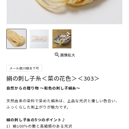
画像拡大
メール便10個まで可
絹の刺し子糸＜菜の花色＞＜303＞
自然からの贈り物 ～和色の刺し子絹糸～
天然由来の染料で染めた絹糸は、上品な光沢と優しい色合い、
ふっくらした刺上がりが魅力です。
絹の刺し子糸の5つのポイント♪
1）絹100％の艶と高級感のある光沢