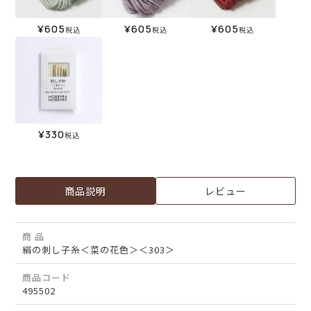
¥
605
¥
605
¥
605
税込
税込
税込
¥
330
税込
商品説明
レビュー
商 品
絹の刺し子糸＜菜の花色＞＜303＞
商品コード
495502