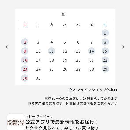
8月
土
日
月
火
水
木
金
土
5
1
2
2
3
4
5
6
7
8
9
9
10
11
12
13
14
15
6
16
17
18
19
20
21
22
23
24
25
26
27
28
29
30
31
オンラインショップ休業日
※Webからのご注文は、24時間承っております
※各実店舗の営業時間・休業日は
店舗情報
をご覧ください
ホビーラホビーレ
公式アプリで最新情報をお届け！
サクサク見られて、楽しいお買い物♪