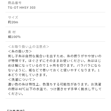
商品番号
TG-OT HHSY 303
サイズ
約20m
素 材
絹100％
＜お取り扱い上の注意点＞
＜糸の扱い方＞
刺し子糸は自然な風合いを出すため、糸の撚りがやや甘いの
が特徴です。ほぐさずにそのままお使いください。糸ははじ
めは輪になっているので１ヶ所を切ります。バラバラになら
ないように、紙などで巻いておくと使いやすくなります。1
本どりで刺していきます。
＜洗濯について＞
濃い色の糸は特性上、色落ちする可能性があります。お洗濯
の際は40℃以下の水温で、つけ置きせず手早く脱水し干して
ください。