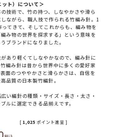
クニット）について＞
年の技術で、竹の持つ、しなやかさや滑ら
にしながら、職人技で作られる竹編み針。1
作ってきて、そしてこれからも、編み物を
「編み物の世界を探求する」という意味を
”というブランドになりました。
り
性があり軽くてしなやかなので、編み針に
め竹編み針は昔から世界中に多くの愛好家
針表面のつややかさと滑らかさは、自信を
最高品質の日本製竹編針。
幅広い編針の種類・サイズ・長さ・太さ・
シブルに選定できる品揃えです。
[
1,025
ポイント進呈 ]
0
税込