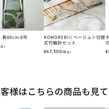
輪針｢匠｣ 長80cm 8号
KOMOREBI＜ベージュ＞切替
式竹輪針セット
税込)
¥47,300
¥
(税込)
お客様はこちらの商品も見て