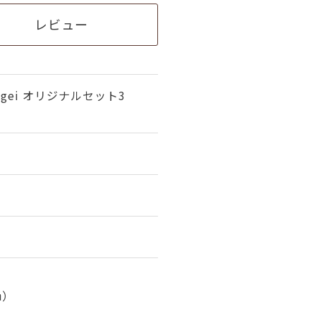
レビュー
yugei オリジナルセット3
㎝）