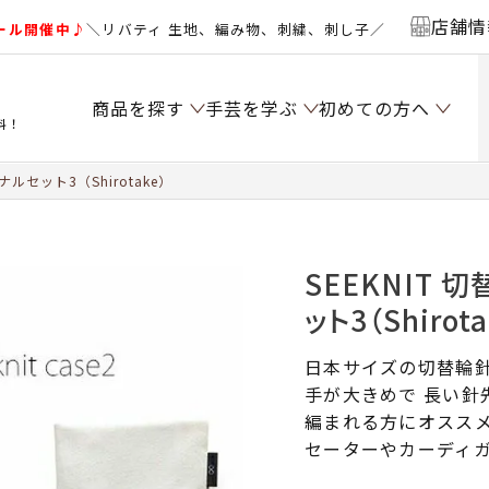
店舗情
ール開催中♪
＼リバティ 生地、編み物、刺繍、刺し子／
商品を探す
手芸を学ぶ
初めての方へ
料！
ジナルセット3（Shirotake）
SEEKNIT 切
ット3（Shirota
日本サイズの切替輪針
手が大きめで 長い針
編まれる方にオスス
セーターやカーディ