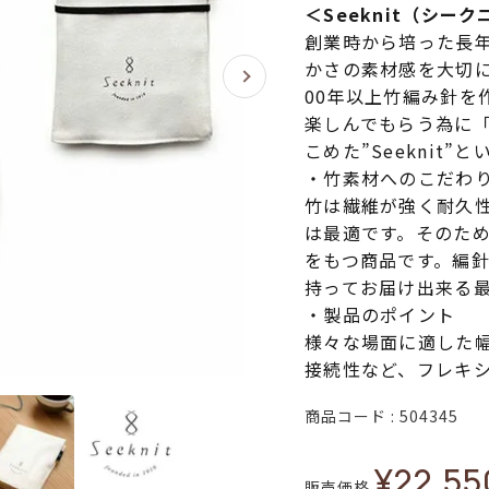
＜Seeknit（シー
創業時から培った長
かさの素材感を大切
00年以上竹編み針を
楽しんでもらう為に
こめた”Seeknit
・竹素材へのこだわ
竹は繊維が強く耐久
は最適です。そのた
をもつ商品です。編
持ってお届け出来る
・製品のポイント
様々な場面に適した
接続性など、フレキ
商品コード
504345
¥
22,55
販売価格