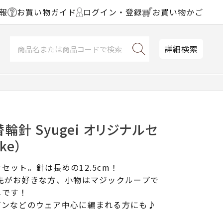
報
お買い物ガイド
ログイン・登録
お買い物かご
詳細検索
替輪針 Syugei オリジナルセ
ke）
セット。針は長めの12.5cm！
先がお好きな方、小物はマジックループで
メです！
ガンなどのウェア中心に編まれる方にも♪