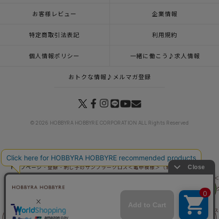
お客様レビュー
企業情報
特定商取引法表記
利用規約
個人情報ポリシー
一緒に働こう♪求人情報
おトクな情報♪メルマガ登録
© 2026 HOBBYRA HOBBYRE CORPORATION ALL Rights Reserved
トップページ
登録
刺し子のサンプラークロス＜亀甲模様＞（刺し子糸なし）
トップページ
カテゴリー
刺し子 ～裂取りの魅力～
刺し子のサンプラークロス＜
リリヤン
トップページ
特集一覧
刺し子Handmade応援キャンペーン
刺し子のサンプラー
フェア
トップページ
キット
新商品 キット一覧
刺し子のサンプラークロス＜亀甲模様＞
トップページ
キット
ステッチクロス・モチーフクロス
刺し子のサンプラークロス