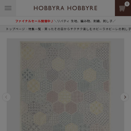
0
ファイナルセール開催中♪
＼リバティ 生地、編み物、刺繍、刺し子／
トップページ
特集一覧
買ったその日からチクチク楽しむホビーラホビーレの刺し