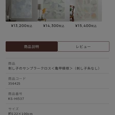
¥
13,200
¥
14,300
¥
15,400
税込
税込
税込
商品説明
レビュー
商品
刺し子のサンプラークロス＜亀甲模様＞（刺し子糸なし）
商品コード
356425
商品番号
KS-HI537
サイズ
約122×100cm