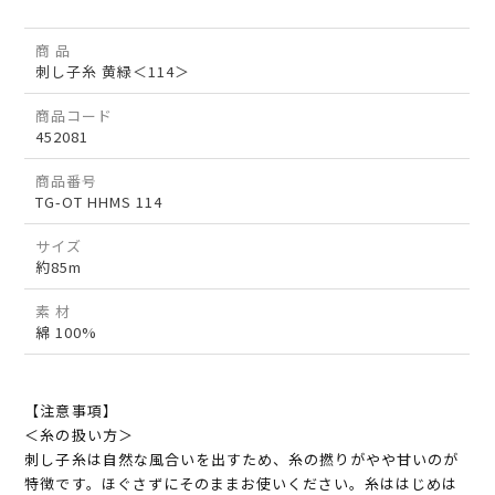
商 品
刺し子糸 黄緑＜114＞
商品コード
452081
商品番号
TG-OT HHMS 114
サイズ
約85m
素 材
綿 100%
【注意事項】
＜糸の扱い方＞
刺し子糸は自然な風合いを出すため、糸の撚りがやや甘いのが
特徴です。ほぐさずにそのままお使いください。糸ははじめは