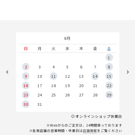
8月
土
日
月
火
水
木
金
土
5
1
2
2
3
4
5
6
7
8
9
9
10
11
12
13
14
15
6
16
17
18
19
20
21
22
23
24
25
26
27
28
29
30
31
オンラインショップ休業日
※Webからのご注文は、24時間承っております
※各実店舗の営業時間・休業日は
店舗情報
をご覧ください