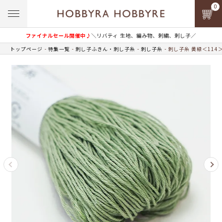
0
ファイナルセール開催中♪
＼リバティ 生地、編み物、刺繍、刺し子／
トップページ
特集一覧
刺し子ふきん・刺し子糸
刺し子糸
刺し子糸 黄緑＜114