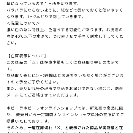
輪になっているので１ヶ所を切ります。
バラバラにならないように、紙などで巻いておくと使いやすく
なります。1～2本どりで刺していきます。
＜洗濯について＞
濃い色の糸は特性上、色落ちする可能性があります。お洗濯の
際は40℃以下の水温で、つけ置きせず手早く脱水し干してくだ
さい。
【在庫表示について】
この商品の「△」は在庫少量もしくは商品取り寄せの表示で
す。
商品取り寄せに1～2週間ほどお時間をいただく場合がございま
すので予めご了承ください。
また、売り切れ等の理由で商品をお届けできない場合は、別途
メールにてご連絡させていただきます。
ホビーラホビーレオンラインショップでは、新発売の商品に限
り、 発売日から一定期間オンラインショップ単独の在庫にてご
提供いたしております。
そのため、
一度在庫切れ「×」と表示された商品が実店舗と在