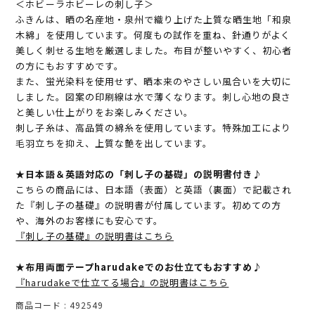
＜ホビーラホビーレの刺し子＞
ふきんは、晒の名産地・泉州で織り上げた上質な晒生地「和泉
木綿」を使用しています。何度もの試作を重ね、針通りがよく
美しく刺せる生地を厳選しました。布目が整いやすく、初心者
の方にもおすすめです。
また、蛍光染料を使用せず、晒本来のやさしい風合いを大切に
しました。図案の印刷線は水で薄くなります。刺し心地の良さ
と美しい仕上がりをお楽しみください。
刺し子糸は、高品質の綿糸を使用しています。特殊加工により
毛羽立ちを抑え、上質な艶を出しています。
★日本語＆英語対応の「刺し子の基礎」の説明書付き♪
こちらの商品には、日本語（表面）と英語（裏面）で記載され
た『刺し子の基礎』の説明書が付属しています。初めての方
や、海外のお客様にも安心です。
『刺し子の基礎』の説明書はこちら
★布用両面テープharudakeでのお仕立てもおすすめ♪
『harudakeで仕立てる場合』の説明書はこちら
商品コード
492549