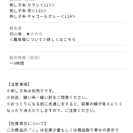
刺し子糸 カラシ＜117＞
刺し子糸 茶＜122＞
刺し子糸 チャコールグレー＜124＞
難易度
初心者 ★☆☆☆
＜難易度について＞詳しくはこちら
製作時間（目安）
～9時間
【注意事項】
※刺し子糸は別売りです。
※別途、縫い糸・縫い針をご用意ください。
※おつくりになる前に水通しをすると、図案の線が見えにくく
なったり消えたりしますので、ご注意ください。
【在庫表示について】
この商品の「△」は在庫少量もしくは商品取り寄せの表示で