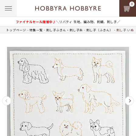
0
ファイナルセール開催中♪
＼リバティ 生地、編み物、刺繍、刺し子／
トップページ
特集一覧
刺し子ふきん・刺し子糸
刺し子（ふきん）
刺し子 いぬ