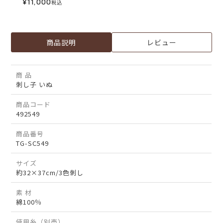
¥
11,000
税込
商品説明
レビュー
商 品
刺し子 いぬ
商品コード
492549
商品番号
TG-SC549
サイズ
約32×37cm/3色刺し
素 材
綿100％
使用糸（別売）