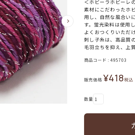
＜ホビーラホビーレ
素材にこだわったホ
用し、自然な風合い
す。蛍光染料は使用
よくおつくりいただ
刺し子糸は、高品質
毛羽立ちを抑え、上
商品コード
495703
¥
418
販売価格
税込