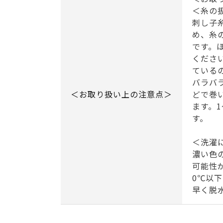
＜糸の
刺し子
め、糸
です。
くださ
ている
バラバ
＜お取り扱い上の注意点＞
どで巻
ます。
す。
＜洗濯
濃い色
可能性
0℃以
早く脱