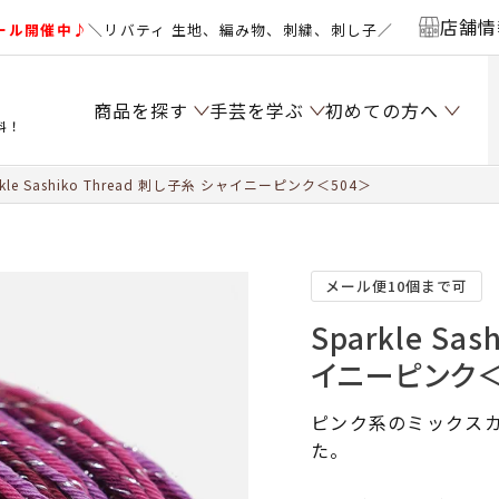
店舗情
ール開催中♪
＼リバティ 生地、編み物、刺繍、刺し子／
商品を探す
手芸を学ぶ
初めての方へ
料！
rkle Sashiko Thread 刺し子糸 シャイニーピンク＜504＞
メール便10個まで可
Sparkle Sa
イニーピンク＜
ピンク系のミックス
た。