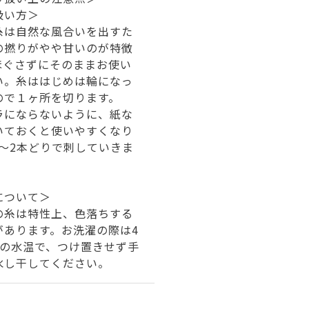
扱い方＞
糸は自然な風合いを出すた
の撚りがやや甘いのが特徴
ほぐさずにそのままお使い
い。糸ははじめは輪になっ
ので１ヶ所を切ります。
ラにならないように、紙な
いておくと使いやすくなり
1～2本どりで刺していきま
について＞
の糸は特性上、色落ちする
があります。お洗濯の際は4
下の水温で、つけ置きせず手
水し干してください。