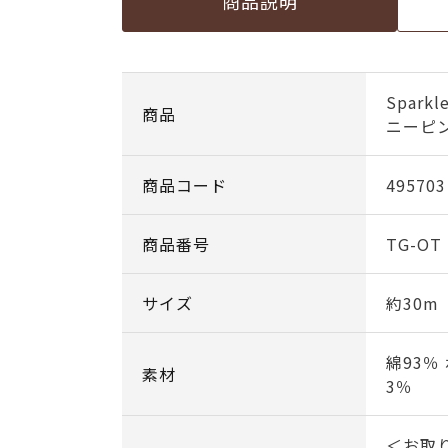
商品説明
Sparkl
商品
ニーピン
商品コード
495703
商品番号
TG-OT 
サイズ
約30m
綿93％
素材
3％
＜お取