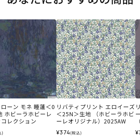
ローン モネ 睡蓮＜0
リバティプリント エロイーズ
地 ホビーラホビーレ
＜25N＞生地 （ホビーラホビ
ンコレクション
ーレオリジナル）2025AW
ル
¥374
¥
込)
(税込)