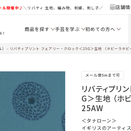
店舗情
ール開催中♪
＼リバティ 生地、編み物、刺繍、刺し子／
商品を探す
手芸を学ぶ
初めての方へ
料！
ル）
リバティプリント フェアリー・クロック＜25G＞生地 （ホビーラホビー
メール便5mまで可
リバティプリン
G＞生地 （ホ
25AW
＜タナローン＞
イギリスのアーティスト「