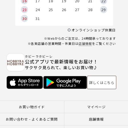
6
16
17
18
19
20
21
22
23
24
25
26
27
28
29
30
31
オンラインショップ休業日
※Webからのご注文は、24時間承っております
※各実店舗の営業時間・休業日は
店舗情報
をご覧ください
ホビーラホビーレ
公式アプリで最新情報をお届け！
サクサク見られて、楽しいお買い物♪
詳しくはこちら
お買い物ガイド
マイページ
お問い合わせ - よくあるご質問
店舗情報