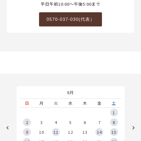
平日午前10:00～午後5:00まで
0570-037-030(代表）
8月
土
日
月
火
水
木
金
土
5
1
2
2
3
4
5
6
7
8
9
9
10
11
12
13
14
15