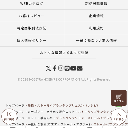
WEBカタログ
雑誌掲載情報
お客様レビュー
企業情報
特定商取引法表記
利用規約
個人情報ポリシー
一緒に働こう♪求人情報
おトクな情報♪メルマガ登録
© 2026 HOBBYRA HOBBYRE CORPORATION ALL Rights Reserved
リリヤン
フェア
トップページ
登録
ストール＜プランタンプリュス＞（レシピ）
トップページ
カテゴリー
きらめく夏色ニット
ストール＜プランタンプリュス＞
トップページ
ニット
手編み糸
プランタンプリュス
ストール＜プランタンプリュ
前に戻る
上に戻る
トップページ
一覧はこちら(ウエア・ストール・マフラー)
ストール＜プランタンプ