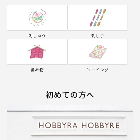
刺しゅう
刺し子
編み物
ソーイング
初めての方へ