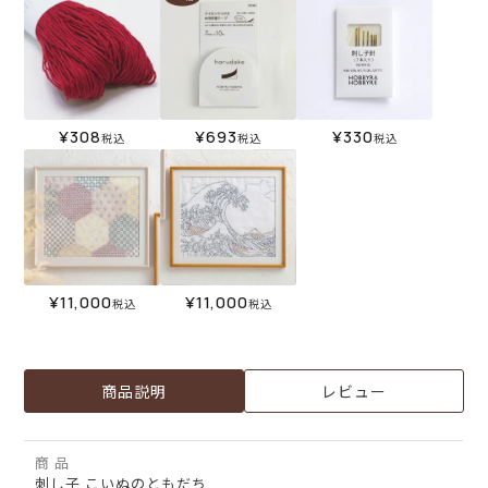
¥
308
¥
693
¥
330
税込
税込
税込
¥
11,000
¥
11,000
税込
税込
商品説明
レビュー
商 品
刺し子 こいぬのともだち