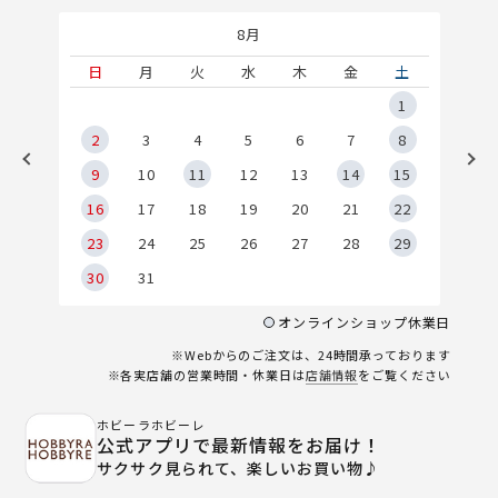
8月
土
日
月
火
水
木
金
土
5
1
2
2
3
4
5
6
7
8
9
9
10
11
12
13
14
15
6
16
17
18
19
20
21
22
23
24
25
26
27
28
29
30
31
オンラインショップ休業日
※Webからのご注文は、24時間承っております
※各実店舗の営業時間・休業日は
店舗情報
をご覧ください
ホビーラホビーレ
公式アプリで最新情報をお届け！
サクサク見られて、楽しいお買い物♪