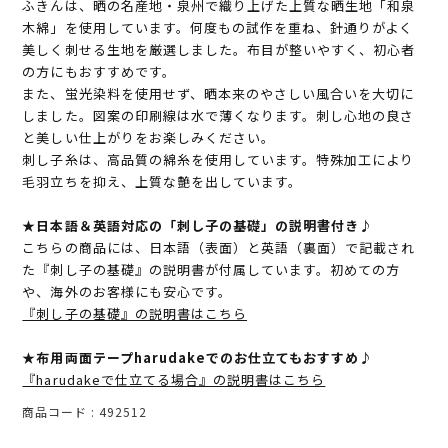
ふきんは、晒の名産地・泉州で織り上げた上質な晒生地「和泉
木綿」を使用しています。何度もの試作を重ね、針通りがよく
美しく刺せる生地を厳選しました。布目が整いやすく、初心者
の方にもおすすめです。
また、蛍光染料を使用せず、晒本来のやさしい風合いを大切に
しました。図案の印刷線は水で薄くなります。刺し心地の良さ
と美しい仕上がりをお楽しみください。
刺し子糸は、高品質の綿糸を使用しています。特殊加工により
毛羽立ちを抑え、上質な艶を出しています。
★日本語＆英語対応の「刺し子の基礎」の説明書付き♪
こちらの商品には、日本語（表面）と英語（裏面）で記載され
た『刺し子の基礎』の説明書が付属しています。初めての方
や、海外のお客様にも安心です。
『刺し子の基礎』の説明書はこちら
★布用両面テープharudakeでのお仕立てもおすすめ♪
『harudakeで仕立てる場合』の説明書はこちら
商品コード
492512