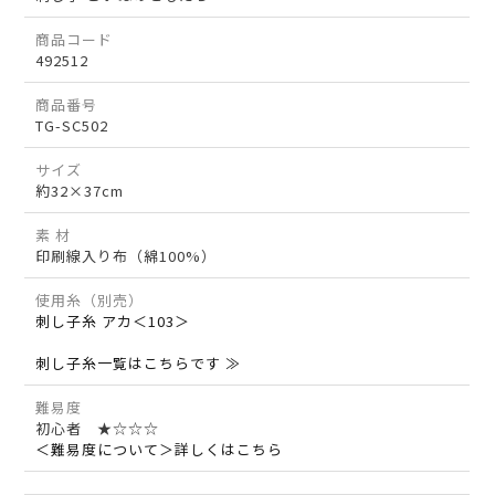
商品コード
492512
商品番号
TG-SC502
サイズ
約32×37cm
素 材
印刷線入り布（綿100%）
使用糸（別売）
刺し子糸 アカ＜103＞
刺し子糸一覧はこちらです ≫
難易度
初心者 ★☆☆☆
＜難易度について＞詳しくはこちら