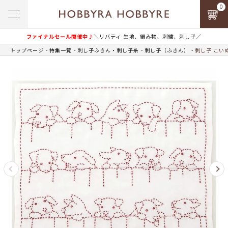
0
ファイナルセール開催中♪
＼リバティ 生地、編み物、刺繍、刺し子／
トップページ
特集一覧
刺し子ふきん・刺し子糸
刺し子（ふきん）
刺し子 こい