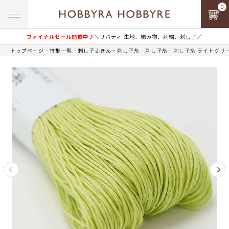
0
ファイナルセール開催中♪
＼リバティ 生地、編み物、刺繍、刺し子／
トップページ
特集一覧
刺し子ふきん・刺し子糸
刺し子糸
刺し子糸 ライトグリー