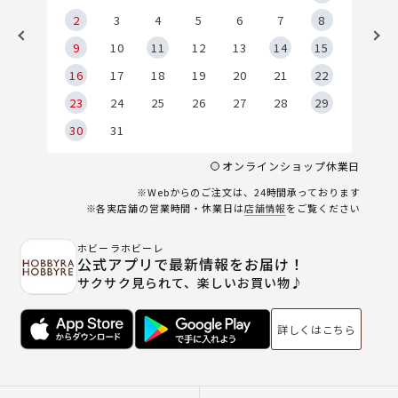
2
2
3
4
5
6
7
8
9
9
10
11
12
13
14
15
6
16
17
18
19
20
21
22
23
24
25
26
27
28
29
30
31
オンラインショップ休業日
※Webからのご注文は、24時間承っております
※各実店舗の営業時間・休業日は
店舗情報
をご覧ください
ホビーラホビーレ
公式アプリで最新情報をお届け！
サクサク見られて、楽しいお買い物♪
詳しくはこちら