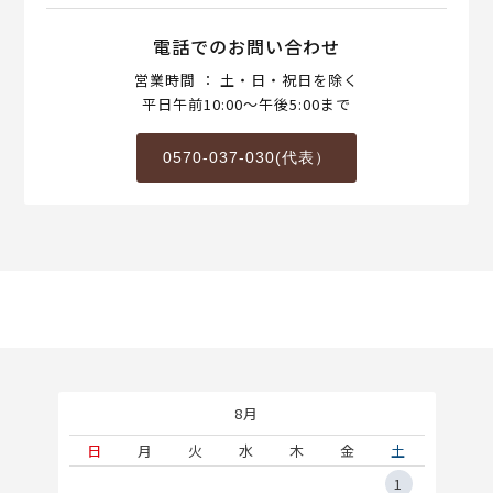
電話でのお問い合わせ
営業時間 ： 土・日・祝日を除く
平日午前10:00～午後5:00まで
0570-037-030(代表）
8月
土
日
月
火
水
木
金
土
5
1