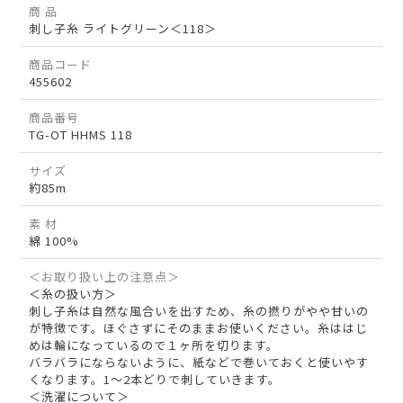
商 品
刺し子糸 ライトグリーン＜118＞
商品コード
455602
商品番号
TG-OT HHMS 118
サイズ
約85m
素 材
綿 100%
＜お取り扱い上の注意点＞
＜糸の扱い方＞
刺し子糸は自然な風合いを出すため、糸の撚りがやや甘いの
が特徴です。ほぐさずにそのままお使いください。糸ははじ
めは輪になっているので１ヶ所を切ります。
バラバラにならないように、紙などで巻いておくと使いやす
くなります。1～2本どりで刺していきます。
＜洗濯について＞