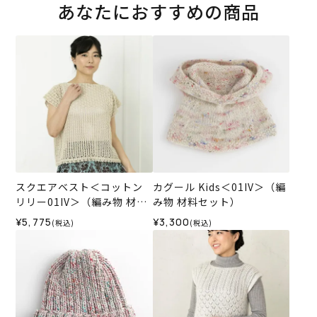
あなたにおすすめの商品
スクエアベスト＜コットン
カグール Kids＜01IV＞（編
リリー01IV＞（編み物 材料
み物 材料セット）
セット）
¥5,775
¥3,300
(税込)
(税込)