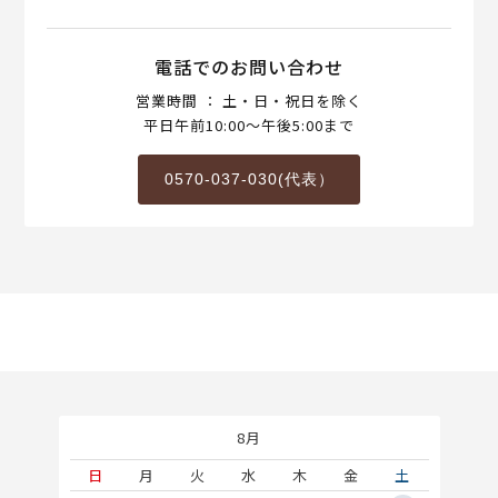
電話でのお問い合わせ
営業時間 ： 土・日・祝日を除く
平日午前10:00～午後5:00まで
0570-037-030(代表）
8月
土
日
月
火
水
木
金
土