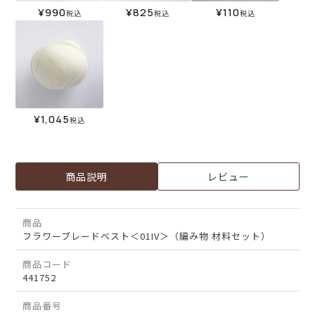
¥
990
¥
825
¥
110
税込
税込
税込
¥
1,045
税込
商品説明
レビュー
商品
フラワーブレードベスト＜01IV＞（編み物 材料セット）
商品コード
441752
商品番号