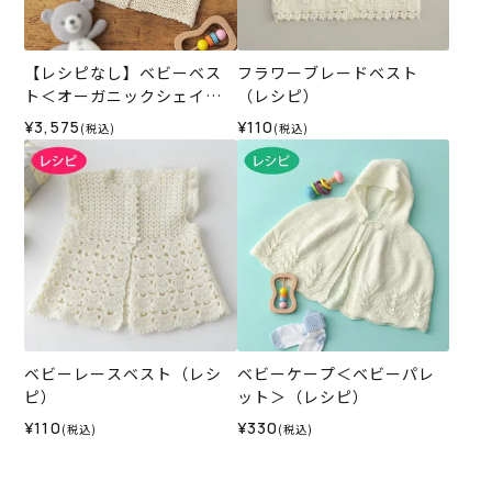
【レシピなし】ベビーベス
フラワーブレードベスト
ト＜オーガニックシェイプ1
（レシピ）
1IV＞（編み物 材料セット）
¥3,575
¥110
(税込)
(税込)
ベビーレースベスト（レシ
ベビーケープ＜ベビーパレ
ピ）
ット＞（レシピ）
¥110
¥330
(税込)
(税込)