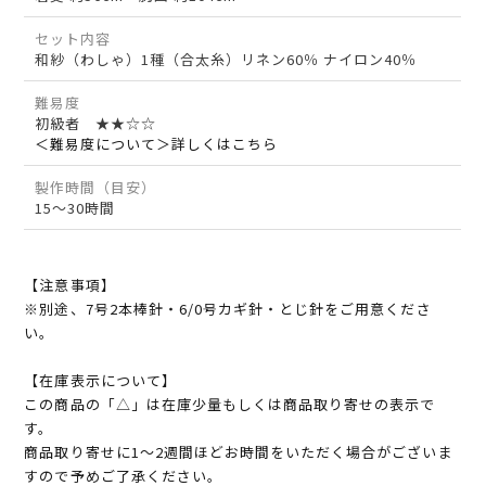
セット内容
和紗（わしゃ）1種（合太糸）リネン60％ ナイロン40％
難易度
初級者 ★★☆☆
＜難易度について＞詳しくはこちら
製作時間（目安）
15～30時間
【注意事項】
※別途、7号2本棒針・6/0号カギ針・とじ針をご用意くださ
い。
【在庫表示について】
この商品の「△」は在庫少量もしくは商品取り寄せの表示で
す。
商品取り寄せに1～2週間ほどお時間をいただく場合がございま
すので予めご了承ください。