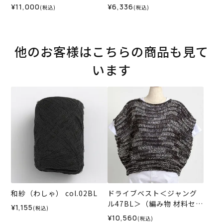
BL＞（編み物 材料セット）
BL＞（編み物 材料セット）
¥11,000
¥6,336
(税込)
(税込)
他のお客様はこちらの商品も見て
います
和紗（わしゃ） col.02BL
ドライブベスト＜ジャング
ル47BL＞（編み物 材料セッ
¥1,155
(税込)
ト）
¥10,560
(税込)