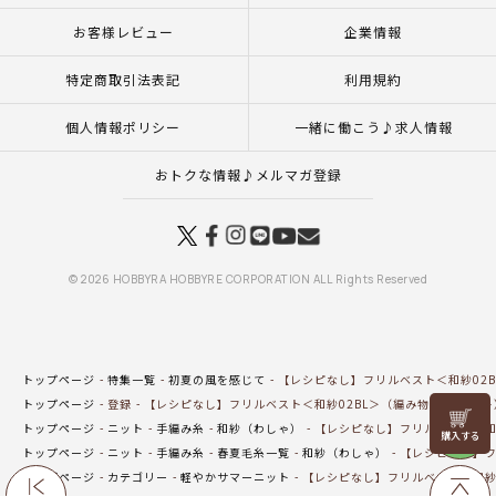
お客様レビュー
企業情報
特定商取引法表記
利用規約
個人情報ポリシー
一緒に働こう♪求人情報
おトクな情報♪メルマガ登録
© 2026 HOBBYRA HOBBYRE CORPORATION ALL Rights Reserved
トップページ
特集一覧
初夏の風を感じて
【レシピなし】フリルベスト＜和紗02B
トップページ
登録
【レシピなし】フリルベスト＜和紗02BL＞（編み物 材料セット
リリヤン
トップページ
ニット
手編み糸
和紗（わしゃ）
【レシピなし】フリルベスト＜和紗
フェア
トップページ
ニット
手編み糸
春夏毛糸一覧
和紗（わしゃ）
【レシピなし】フ
トップページ
カテゴリー
軽やかサマーニット
【レシピなし】フリルベスト＜和紗0