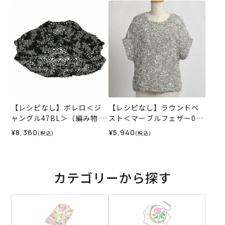
【レシピなし】ボレロ＜ジ
【レシピなし】ラウンドベ
ャングル47BL＞（編み物 材
スト＜マーブルフェザー02
料セット）
GR＞（編み物 材料セット）
¥8,360
¥5,940
(税込)
(税込)
カテゴリーから探す