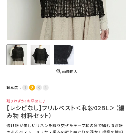
画像拡大
難易度：
残りわずか！お早めに♪
【レシピなし】フリルベスト＜和紗02BL＞（編
み物 材料セット）
透け感が美しいリネンを織り交ぜたテープ状の糸で編む清涼感
のあるベスト。メリヤス編みの裾と袖ぐりの透かし模様の繊細