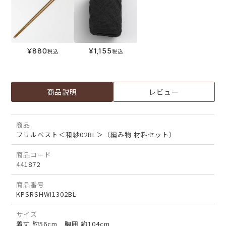
¥
880
¥
1,155
税込
税込
商品説明
レビュー
商品
フリルベスト＜和紗02BL＞（編み物 材料セット）
商品コード
441872
商品番号
KPSRSHWI1302BL
サイズ
着丈 約56cm 胸囲 約104cm