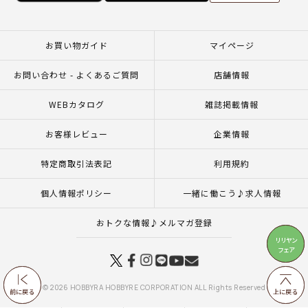
お買い物ガイド
マイページ
お問い合わせ - よくあるご質問
店舗情報
WEBカタログ
雑誌掲載情報
お客様レビュー
企業情報
特定商取引法表記
利用規約
個人情報ポリシー
一緒に働こう♪求人情報
おトクな情報♪メルマガ登録
リリヤン
リリヤン
フェア
フェア
© 2026 HOBBYRA HOBBYRE CORPORATION ALL Rights Reserved
前に戻る
前に戻る
上に戻る
上に戻る