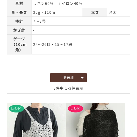
素材
リネン60％ ナイロン40％
量・長さ
30g・110m
太さ
合太
棒針
7～9号
かぎ針
-
ゲージ
（10cm
24～26目・15～17段
角）
新着順
3
件中
1
-
3
件表示