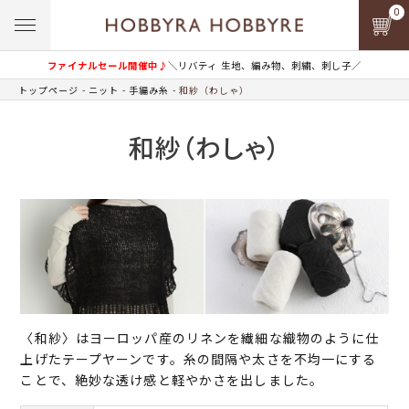
0
ファイナルセール開催中♪
＼リバティ 生地、編み物、刺繍、刺し子／
トップページ
ニット
手編み糸
和紗（わしゃ）
和紗（わしゃ）
〈和紗〉はヨーロッパ産のリネンを繊細な織物のように仕
上げたテープヤーンです。糸の間隔や太さを不均一にする
ことで、絶妙な透け感と軽やかさを出しました。