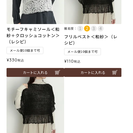
モチーフキャミソール＜和
難易度：
紗＋クロッシュコットン＞
フリルベスト＜和紗＞（レ
（レシピ）
シピ）
メール便10個まで可
メール便10個まで可
¥
330
税込
¥
110
税込
カートに入れる
カートに入れる