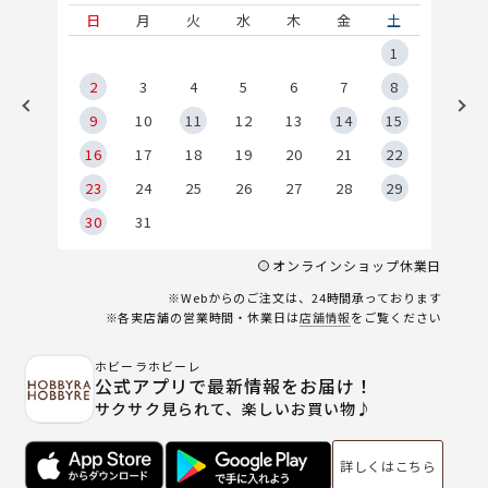
土
日
月
火
水
木
金
土
5
1
2
2
3
4
5
6
7
8
9
9
10
11
12
13
14
15
6
16
17
18
19
20
21
22
23
24
25
26
27
28
29
30
31
オンラインショップ休業日
※Webからのご注文は、24時間承っております
※各実店舗の営業時間・休業日は
店舗情報
をご覧ください
ホビーラホビーレ
公式アプリで最新情報をお届け！
サクサク見られて、楽しいお買い物♪
詳しくはこちら