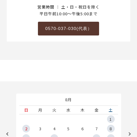
営業時間 ： 土・日・祝日を除く
平日午前10:00～午後5:00まで
0570-037-030(代表）
8月
土
日
月
火
水
木
金
土
5
1
2
2
3
4
5
6
7
8