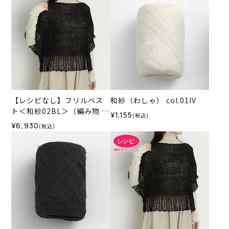
【レシピなし】フリルベス
和紗（わしゃ） col.01IV
ト＜和紗02BL＞（編み物 材
¥1,155
(税込)
料セット）
¥6,930
(税込)