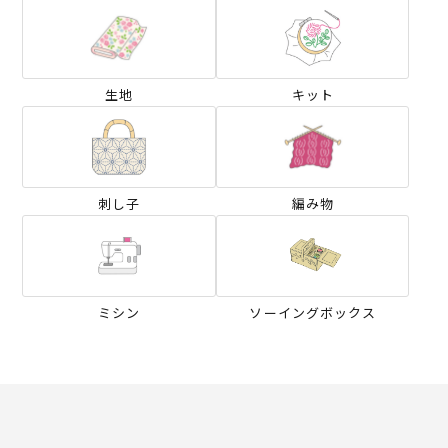
生地
キット
刺し子
編み物
ミシン
ソーイングボックス