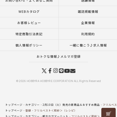
お問い合わせ - よくあるご質問
店舗情報
WEBカタログ
雑誌掲載情報
お客様レビュー
企業情報
特定商取引法表記
利用規約
個人情報ポリシー
一緒に働こう♪求人情報
おトクな情報♪メルマガ登録
© 2026 HOBBYRA HOBBYRE CORPORATION ALL Rights Reserved
トップページ
カテゴリー
2月10日（火）発売の新商品＆おすすめ商品
フリルベス
トップページ
登録
フリルベスト＜和紗＞（レシピ）
リリヤン
トップページ
カテゴリー
軽やかサマーニット
フリルベスト＜和紗＞（レシピ）