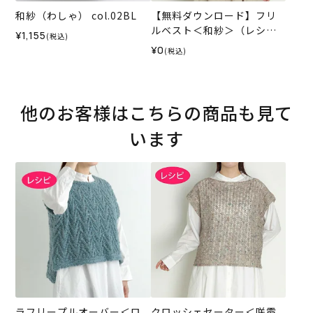
和紗（わしゃ） col.02BL
【無料ダウンロード】フリ
ルベスト＜和紗＞（レシ
¥1,155
(税込)
ピ）
¥0
(税込)
他のお客様はこちらの商品も見て
います
ラフリープルオーバー＜ロ
クロッシェセーター＜咲霞