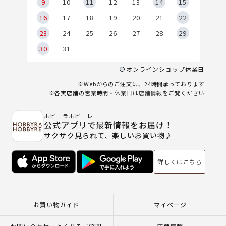
9
9
10
11
12
13
14
15
6
16
17
18
19
20
21
22
23
24
25
26
27
28
29
30
31
オンラインショップ休業日
※Webからのご注文は、24時間承っております
※各実店舗の営業時間・休業日は
店舗情報
をご覧ください
ホビーラホビーレ
公式アプリで最新情報をお届け！
サクサク見られて、楽しいお買い物♪
詳しくはこちら
お買い物ガイド
マイページ