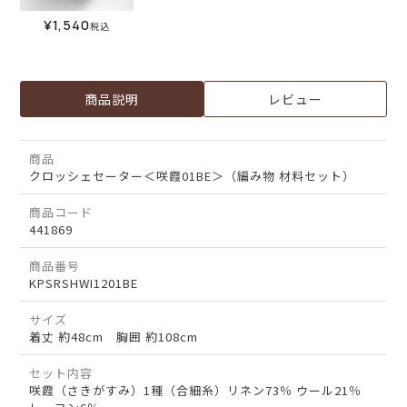
¥
1,540
税込
商品説明
レビュー
商品
クロッシェセーター＜咲霞01BE＞（編み物 材料セット）
商品コード
441869
商品番号
KPSRSHWI1201BE
サイズ
着丈 約48cm 胸囲 約108cm
セット内容
咲霞（さきがすみ）1種（合細糸）リネン73％ ウール21％