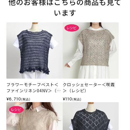
他のお客様はこちらの商品も見て
います
フラワーモチーフベスト＜
クロッシェセーター＜咲霞
ファインリネン04NV＞（編
＞（レシピ）
み物 材料セット）
¥6,710
¥110
(税込)
(税込)