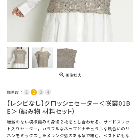
画像拡大
難易度：
【レシピなし】クロッシェセーター＜咲霞01B
E＞（編み物 材料セット）
増減のない模様編みの身頃２枚をとじ合わせる、サイドスリッ
ト入りセーター。カラフルなネップとナチュラルな風合いのリ
ネンをミックスしたメランジ感のある糸で編む、ベストにもな