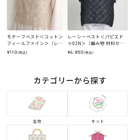
モチーフベスト＜コットン
レーシーベスト＜パピエド
フィールファイン＞（レシ
ゥ02N＞（編み物 材料セッ
ピ）
ト）
¥110
¥4,950
(税込)
(税込)
カテゴリーから探す
生地
キット