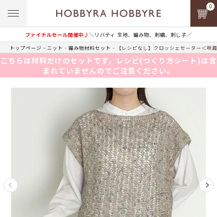
0
ファイナルセール開催中♪
＼リバティ 生地、編み物、刺繍、刺し子／
トップページ
ニット
編み物材料セット
【レシピなし】クロッシェセーター＜咲霞0
こちらは材料だけのセットです。レシピ(つくり方シート)は含
まれていませんのでご注意ください。