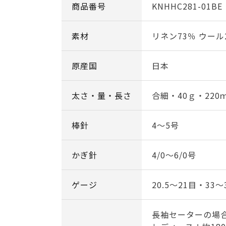
商品番号
KNHHC281-01BE
素材
リネン73％ ウール
原産国
日本
太さ・量・長さ
合細・40ｇ・220
棒針
4～5号
かぎ針
4/0～6/0号
ゲージ
20.5～21目・33～
長袖セーターの場