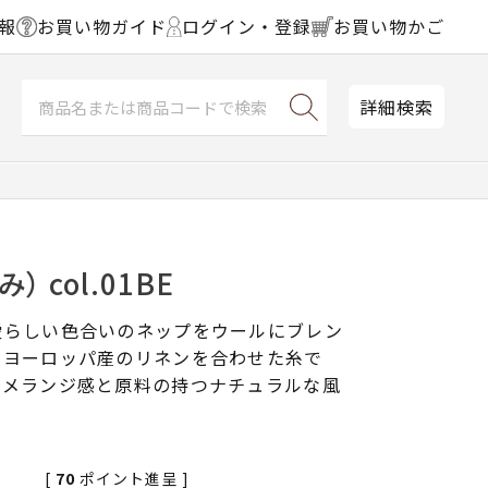
報
お買い物ガイド
ログイン・登録
お買い物かご
詳細検索
 col.01BE
愛らしい色合いのネップをウールにブレン
、ヨーロッパ産のリネンを合わせた糸で
なメランジ感と原料の持つナチュラルな風
[
70
ポイント進呈 ]