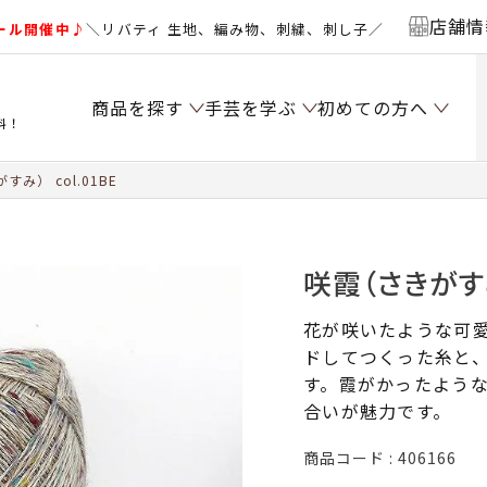
店舗情
ール開催中♪
＼リバティ 生地、編み物、刺繍、刺し子／
商品を探す
手芸を学ぶ
初めての方へ
料！
み） col.01BE
咲霞（さきがすみ）
花が咲いたような可
ドしてつくった糸と
す。霞がかったよう
合いが魅力です。
商品コード
406166