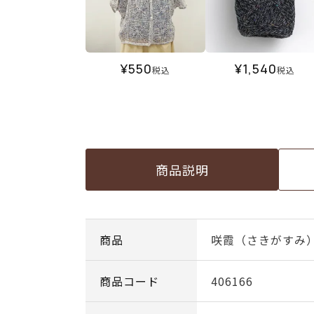
¥
550
¥
1,540
税込
税込
商品説明
商品
咲霞（さきがすみ） c
商品コード
406166