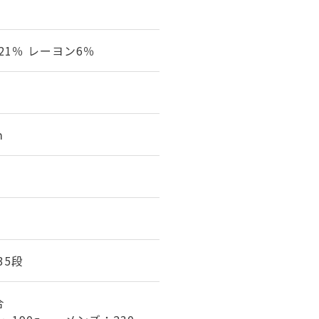
21％ レーヨン6％
ｍ
35段
合