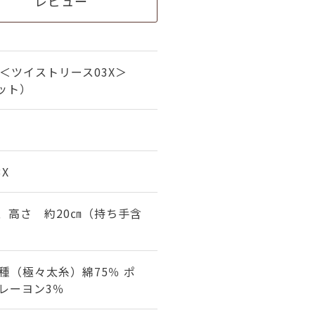
レビュー
＜ツイストリース03X＞
ット）
3X
㎝、高さ 約20㎝（持ち手含
種（極々太糸）綿75％ ポ
 レーヨン3％