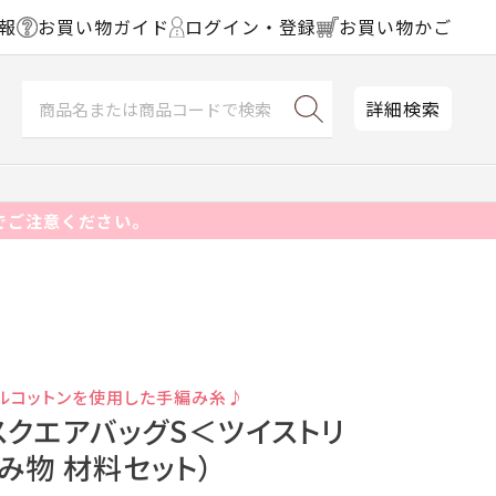
報
お買い物ガイド
ログイン・登録
お買い物かご
詳細検索
でご注意ください。
ルコットンを使用した手編み糸♪
スクエアバッグS＜ツイストリ
編み物 材料セット）