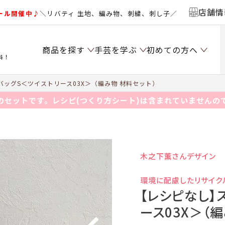
店舗情
ール開催中♪
＼リバティ 生地、編み物、刺繍、刺し子／
商品を探す
手芸を学ぶ
初めての方へ
料！
ッグS＜ツイストリース03X＞（編み物 材料セット）
のセットです。レシピ(つくり方シート)は含まれていませんの
木之下薫さんデザイン
環境に配慮したリサイク
【レシピなし】
ース03X＞（