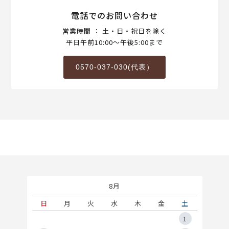
電話でのお問い合わせ
営業時間 ： 土・日・祝日を除く
平日午前10:00～午後5:00まで
0570-037-030(代表）
8月
土
日
月
火
水
木
金
土
5
1