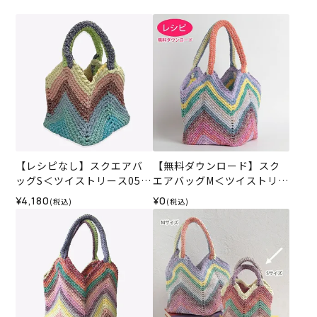
【レシピなし】スクエアバ
【無料ダウンロード】スク
ッグS＜ツイストリース05X
エアバッグM＜ツイストリー
＞（編み物 材料セット）
ス＞（レシピ）
¥4,180
¥0
(税込)
(税込)