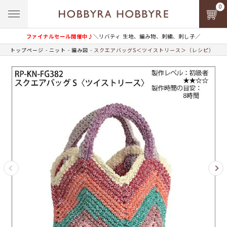
0
ファイナルセール開催中♪
＼リバティ 生地、編み物、刺繍、刺し子／
トップページ
ニット
編み図
スクエアバッグS＜ツイストリース＞（レシピ）