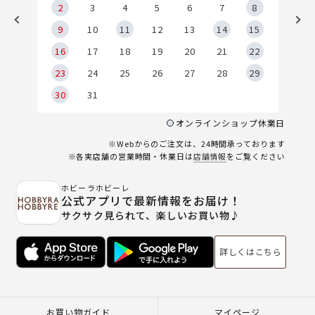
2
2
3
4
5
6
7
8
9
9
10
11
12
13
14
15
6
16
17
18
19
20
21
22
23
24
25
26
27
28
29
30
31
オンラインショップ休業日
※Webからのご注文は、24時間承っております
※各実店舗の営業時間・休業日は
店舗情報
をご覧ください
ホビーラホビーレ
公式アプリで最新情報をお届け！
サクサク見られて、楽しいお買い物♪
詳しくはこちら
お買い物ガイド
マイページ