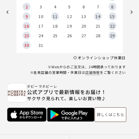
2
2
3
4
5
6
7
8
9
9
10
11
12
13
14
15
6
16
17
18
19
20
21
22
23
24
25
26
27
28
29
30
31
オンラインショップ休業日
※Webからのご注文は、24時間承っております
※各実店舗の営業時間・休業日は
店舗情報
をご覧ください
ホビーラホビーレ
公式アプリで最新情報をお届け！
サクサク見られて、楽しいお買い物♪
詳しくはこちら