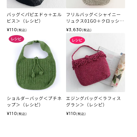
バッグ＜パピエドゥ＋エル
フリルバッグ＜シャイニー
ビス＞（レシピ）
リュクス01GO＋クロッシュ
コットン42IV＞（編み物 材
¥110
¥3,630
(税込)
(税込)
料セット）
ショルダーバッグ＜プチネ
エジングバッグ＜ラフィス
ップ＞（レシピ）
グラン＞（レシピ）
¥110
¥110
(税込)
(税込)