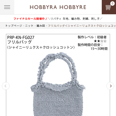
0
ファイナルセール開催中♪
＼リバティ 生地、編み物、刺繍、刺し子／
トップページ
ニット
編み図
フリルバッグ＜シャイニーリュクス＋クロッシュコ