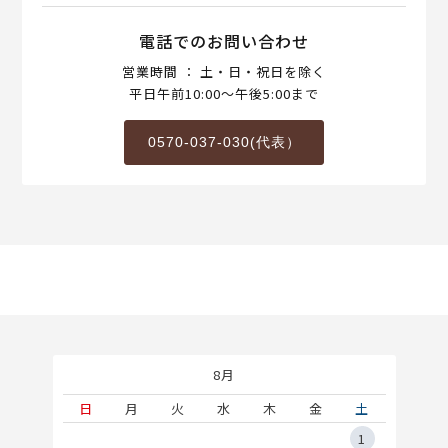
電話でのお問い合わせ
営業時間 ： 土・日・祝日を除く
平日午前10:00～午後5:00まで
0570-037-030(代表）
8月
土
日
月
火
水
木
金
土
5
1