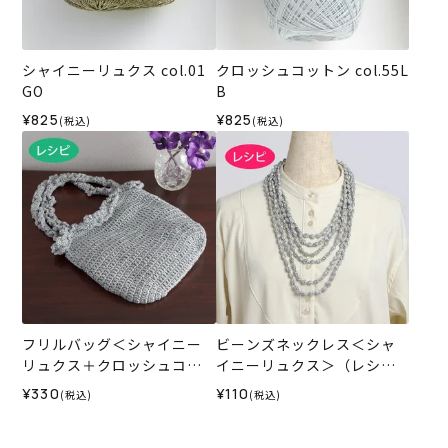
シャイニーリュクス col.01
クロッシュコットン col.55L
GO
B
¥825
¥825
(税込)
(税込)
フリルバッグ＜シャイニー
ビーンズネックレス＜シャ
リュクス＋クロッシュコッ
イニーリュクス＞（レシ
トン＞（レシピ）
ピ）
¥330
¥110
(税込)
(税込)