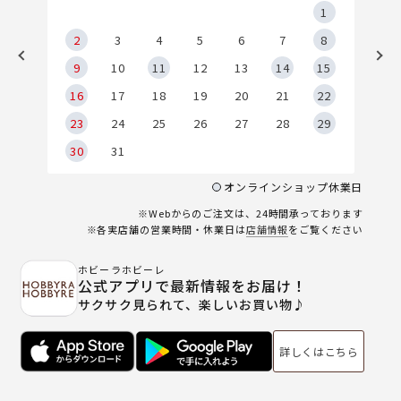
5
1
2
2
3
4
5
6
7
8
9
9
10
11
12
13
14
15
6
16
17
18
19
20
21
22
23
24
25
26
27
28
29
30
31
オンラインショップ休業日
※Webからのご注文は、24時間承っております
※各実店舗の営業時間・休業日は
店舗情報
をご覧ください
ホビーラホビーレ
公式アプリで最新情報をお届け！
サクサク見られて、楽しいお買い物♪
詳しくはこちら