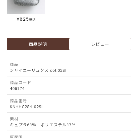
¥
825
税込
商品説明
レビュー
商品
シャイニーリュクス col.02SI
商品コード
406174
商品番号
KNHHC284-02SI
素材
キュプラ63％ ポリエステル37％
原産国