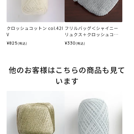
クロッシュコットン col.42I
フリルバッグ＜シャイニー
V
リュクス＋クロッシュコッ
トン＞（レシピ）
¥825
¥330
(税込)
(税込)
他のお客様はこちらの商品も見て
います