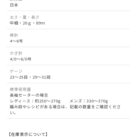
日本
太さ・量・長さ
中細・20ｇ・89ｍ
棒針
4～6号
かぎ針
4/0～6/0号
ゲージ
23～25目・29～31段
標準使用量
長袖セーターの場合
レディース：約250～270g メンズ：330～370g
編み図やレシピがある場合は、記載の数量をご確認くださ
い。
【在庫表示について】