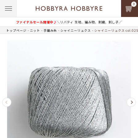
0
ファイナルセール開催中♪
＼リバティ 生地、編み物、刺繍、刺し子／
トップページ
ニット
手編み糸
シャイニーリュクス
シャイニーリュクス col.02S