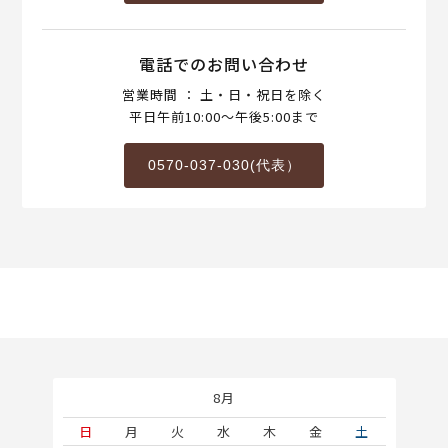
電話でのお問い合わせ
営業時間 ： 土・日・祝日を除く
平日午前10:00～午後5:00まで
0570-037-030(代表）
8月
土
日
月
火
水
木
金
土