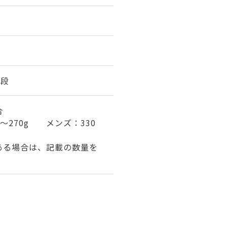
1段
合
～270g メンズ：330
ある場合は、記載の数量を