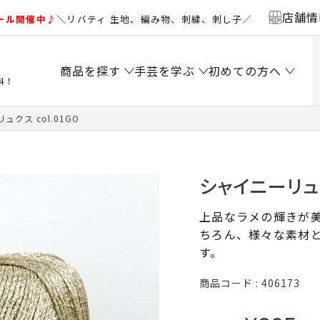
店舗情
ール開催中♪
＼リバティ 生地、編み物、刺繍、刺し子／
商品を探す
手芸を学ぶ
初めての方へ
料！
クス col.01GO
シャイニーリュク
上品なラメの輝きが
ちろん、様々な素材
す。
商品コード
406173