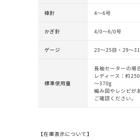
棒針
4～6号
かぎ針
4/0～6/0号
ゲージ
23～25目・29～3
長袖セーターの場
レディース：約250
標準使用量
～370g
編み図やレシピが
ご確認ください。
【在庫表示について】