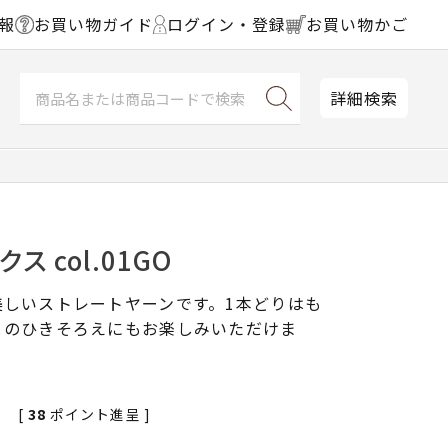
報
お買い物ガイド
ログイン・登録
お買い物かご
詳細検索
ス col.01GO
美しいストレートヤーンです。1本どりはも
とのひきそろえにもお楽しみいただけま
[
38
ポイント進呈 ]