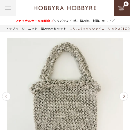
0
ファイナルセール開催中♪
＼リバティ 生地、編み物、刺繍、刺し子／
トップページ
ニット
編み物材料セット
フリルバッグ＜シャイニーリュクス01GO