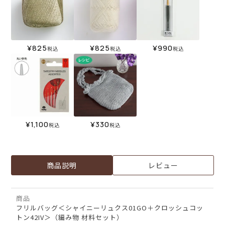
¥
825
¥
825
¥
990
税込
税込
税込
¥
1,100
¥
330
税込
税込
商品説明
レビュー
商品
フリルバッグ＜シャイニーリュクス01GO＋クロッシュコッ
トン42IV＞（編み物 材料セット）