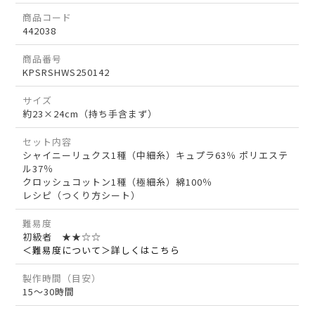
商品コード
442038
商品番号
KPSRSHWS250142
サイズ
約23×24cm（持ち手含まず）
セット内容
シャイニーリュクス1種（中細糸）キュプラ63％ ポリエステ
ル37％
クロッシュコットン1種（極細糸）綿100％
レシピ（つくり方シート）
難易度
初級者 ★★☆☆
＜難易度について＞詳しくはこちら
製作時間（目安）
15～30時間