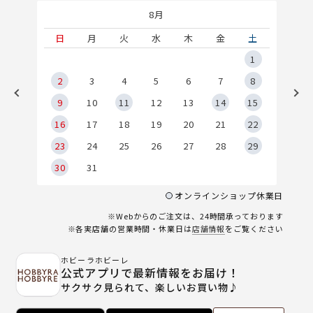
8月
土
日
月
火
水
木
金
土
5
1
2
2
3
4
5
6
7
8
9
9
10
11
12
13
14
15
6
16
17
18
19
20
21
22
23
24
25
26
27
28
29
30
31
オンラインショップ休業日
※Webからのご注文は、24時間承っております
※各実店舗の営業時間・休業日は
店舗情報
をご覧ください
ホビーラホビーレ
公式アプリで最新情報をお届け！
サクサク見られて、楽しいお買い物♪