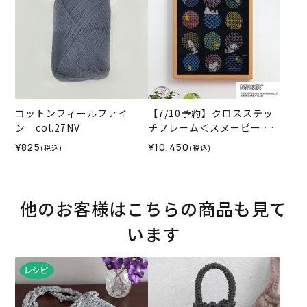
コットンフィールファイ
【7/10予約】クロスステッ
ン col.27NV
チフレーム＜スヌーピー 刺
し子時間＞
¥825
¥10,450
(税込)
(税込)
他のお客様はこちらの商品も見て
います