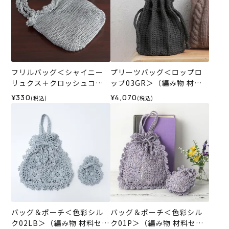
フリルバッグ＜シャイニー
プリーツバッグ＜ロップロ
リュクス＋クロッシュコッ
ップ03GR＞（編み物 材料
トン＞（レシピ）
セット）
¥330
¥4,070
(税込)
(税込)
バッグ＆ポーチ＜色彩シル
バッグ＆ポーチ＜色彩シル
ク02LB＞（編み物 材料セッ
ク01P＞（編み物 材料セッ