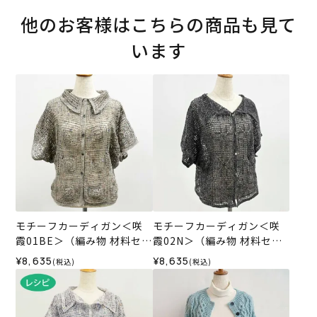
他のお客様はこちらの商品も見て
います
モチーフカーディガン＜咲
モチーフカーディガン＜咲
霞01BE＞（編み物 材料セッ
霞02N＞（編み物 材料セッ
ト）
ト）
¥8,635
¥8,635
(税込)
(税込)