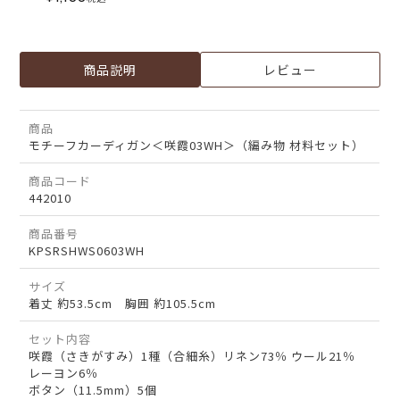
商品説明
レビュー
商品
モチーフカーディガン＜咲霞03WH＞（編み物 材料セット）
商品コード
442010
商品番号
KPSRSHWS0603WH
サイズ
着丈 約53.5cm 胸囲 約105.5cm
セット内容
咲霞（さきがすみ）1種（合細糸）リネン73％ ウール21％
レーヨン6％
ボタン（11.5mm）5個