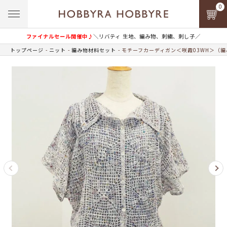
0
ファイナルセール開催中♪
＼リバティ 生地、編み物、刺繍、刺し子／
トップページ
ニット
編み物材料セット
モチーフカーディガン＜咲霞03WH＞（編