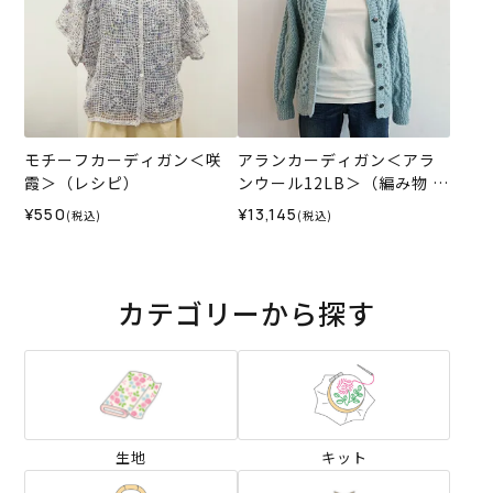
モチーフカーディガン＜咲
アランカーディガン＜アラ
霞＞（レシピ）
ンウール12LB＞（編み物 材
料セット）
¥550
¥13,145
(税込)
(税込)
カテゴリーから探す
生地
キット