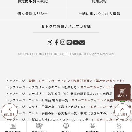
特定商取引法表記
利用規約
個人情報ポリシー
一緒に働こう♪求人情報
おトクな情報♪メルマガ登録
© 2026 HOBBYRA HOBBYRE CORPORATION ALL Rights Reserved
トップページ
登録
モチーフカーディガン＜咲霞03WH＞（編み物 材料セット）
トップページ
カテゴリー
春のニットを楽しむ
モチーフカーディガン＜咲霞03WH
リリヤン
トップページ
カテゴリー
2月10日（火）発売の新商品＆おすすめ商品
モチーフカ
フェア
トップページ
ニット
新商品 編み物一覧
モチーフカーディガン＜咲霞03WH＞（編
トップページ
ニット
手編み糸
咲霞（さきがすみ）
モチーフカーディガン＜咲霞0
トップページ
ニット
手編み糸
春夏毛糸一覧
咲霞（さきがすみ）
モチーフカー
前に戻る
上に戻る
トップページ
一覧はこちら(ウエア・ストール・マフラー)
モチーフカーディガン＜
トップページ
手編み(ウエア・ストール・マフラー)
モチーフカーディガン＜咲霞03
商品を探す
手芸を学ぶ
ガイド
店舗情報
ログイン