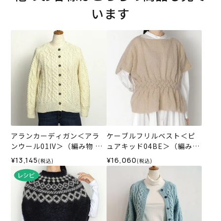
います
アランカーディガン＜アラ
ケーブルフリルベスト＜ピ
ンウール01IV＞（編み物 材
ュアキッド04BE＞（編み物
料セット）
材料セット）
¥13,145
¥16,060
(税込)
(税込)