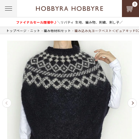
0
ファイナルセール開催中♪
＼リバティ 生地、編み物、刺繍、刺し子／
トップページ
ニット
編み物材料セット
編み込み丸ヨークベスト＜ピュアキッド02