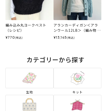
編み込み丸ヨークベスト
アランカーディガン＜アラ
（レシピ）
ンウール12LB＞（編み物 材
料セット）
¥770
¥13,145
(税込)
(税込)
カテゴリーから探す
生地
キット