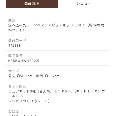
商品説明
レビュー
商品
編み込み丸ヨークベスト＜ピュアキッド0201＞（編み物 材
料セット）
商品コード
441939
商品番号
KPSRWHWI190201
サイズ
着丈 約56.5cm 胸囲 約112cm
セット内容
ピュアキッド2種（合太糸）モヘヤ67％（キッドモヘヤ）ウ
ール33％
レシピ（つくり方シート）
難易度