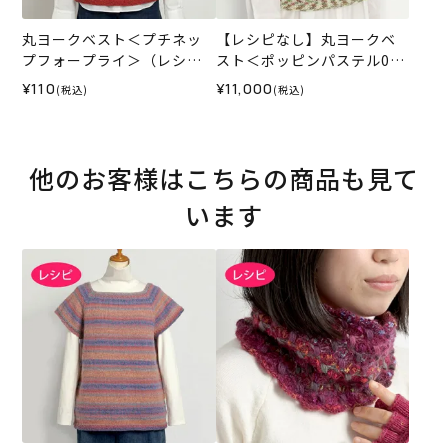
丸ヨークベスト＜プチネッ
【レシピなし】丸ヨークベ
プフォープライ＞（レシ
スト＜ポッピンパステル01I
ピ）
V＞（編み物 材料セット）
¥110
¥11,000
(税込)
(税込)
他のお客様はこちらの商品も見て
います