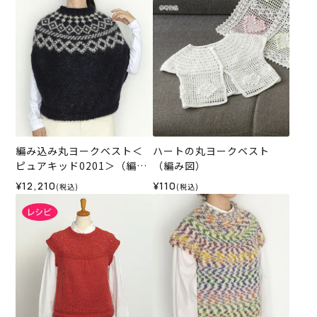
編み込み丸ヨークベスト＜
ハートの丸ヨークベスト
ピュアキッド0201＞（編み
（編み図）
物 材料セット）
¥12,210
¥110
(税込)
(税込)