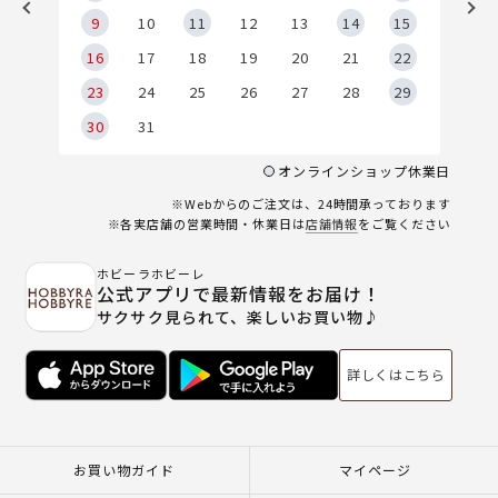
9
9
10
11
12
13
14
15
6
16
17
18
19
20
21
22
23
24
25
26
27
28
29
30
31
オンラインショップ休業日
※Webからのご注文は、24時間承っております
※各実店舗の営業時間・休業日は
店舗情報
をご覧ください
ホビーラホビーレ
公式アプリで最新情報をお届け！
サクサク見られて、楽しいお買い物♪
詳しくはこちら
お買い物ガイド
マイページ