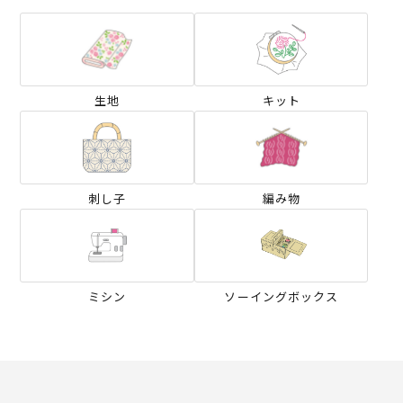
生地
キット
刺し子
編み物
ミシン
ソーイングボックス