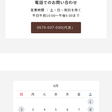
電話でのお問い合わせ
営業時間 ： 土・日・祝日を除く
平日午前10:00～午後5:00まで
0570-037-030(代表）
8月
土
日
月
火
水
木
金
土
5
1
2
2
3
4
5
6
7
8