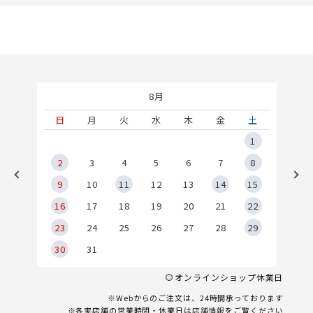
8月
土
日
月
火
水
木
金
土
5
1
2
2
3
4
5
6
7
8
9
9
10
11
12
13
14
15
6
16
17
18
19
20
21
22
23
24
25
26
27
28
29
30
31
オンラインショップ休業日
※Webからのご注文は、24時間承っております
※各実店舗の営業時間・休業日は
店舗情報
をご覧ください