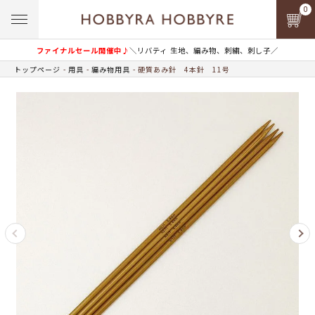
0
ファイナルセール開催中♪
＼リバティ 生地、編み物、刺繍、刺し子／
トップページ
用具
編み物用具
硬質あみ針 4本針 11号