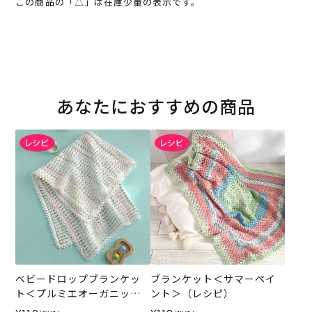
この商品の「△」は在庫少量の表示です。
あなたにおすすめの商品
ベビードロップブランケッ
ブランケット＜サマーペイ
ト＜プルミエオーガニック
ント＞（レシピ）
コットン＞（レシピ）