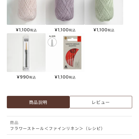
¥
1,100
¥
1,100
¥
1,100
税込
税込
税込
¥
990
¥
1,100
税込
税込
商品説明
レビュー
商品
フラワーストール＜ファインリネン＞（レシピ）