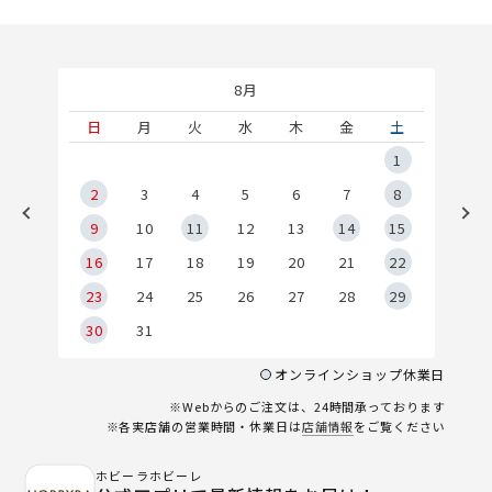
8月
土
日
月
火
水
木
金
土
5
1
2
2
3
4
5
6
7
8
9
9
10
11
12
13
14
15
6
16
17
18
19
20
21
22
23
24
25
26
27
28
29
30
31
オンラインショップ休業日
※Webからのご注文は、24時間承っております
※各実店舗の営業時間・休業日は
店舗情報
をご覧ください
ホビーラホビーレ