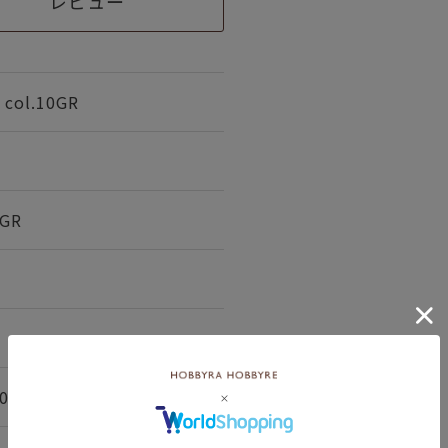
レビュー
ol.10GR
0GR
0m