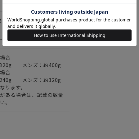
号
～36段
場合
320g メンズ：約400g
場合
240g メンズ：約320g
なります。
がある場合は、記載の数量
い。