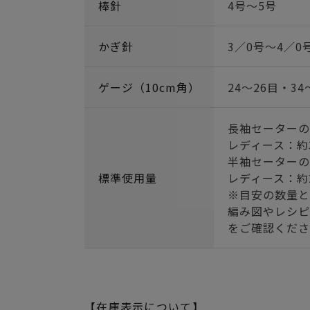
棒針
4号～5号
かぎ針
3／0号～4／0
ゲージ（10cm角）
24～26目・34
長袖セーターの
レディース：約
半袖セーターの
標準使用量
レディース：約
※目安の数量と
編み図やレシピ
をご確認くださ
【在庫表示について】