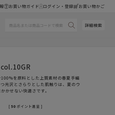
報
お買い物ガイド
ログイン・登録
お買い物かご
詳細検索
ol.10GR
100%を原料とした上質素材の春夏手編
持つ光沢とさらりとした肌触りは、夏のウ
はかかせない快適さです。
[
50
ポイント進呈 ]