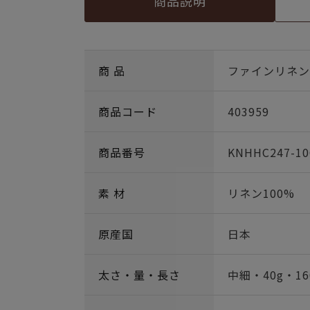
商品説明
商 品
ファインリネン c
商品コード
403959
商品番号
KNHHC247-1
素 材
リネン100%
原産国
日本
太さ・量・長さ
中細・40g・16