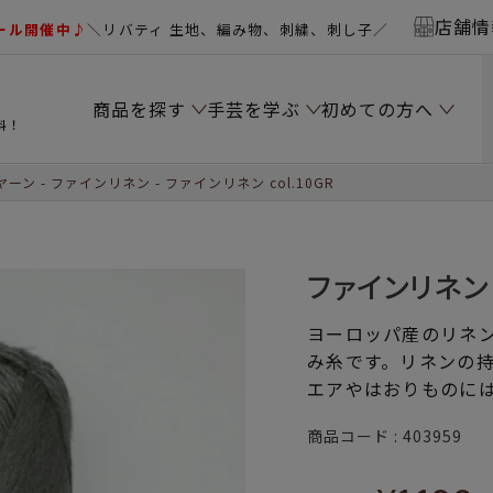
店舗情
ール開催中♪
＼リバティ 生地、編み物、刺繍、刺し子／
商品を探す
手芸を学ぶ
初めての方へ
料！
ヤーン
ファインリネン
ファインリネン col.10GR
ファインリネン c
ヨーロッパ産のリネン
み糸です。リネンの
エアやはおりものに
商品コード
403959