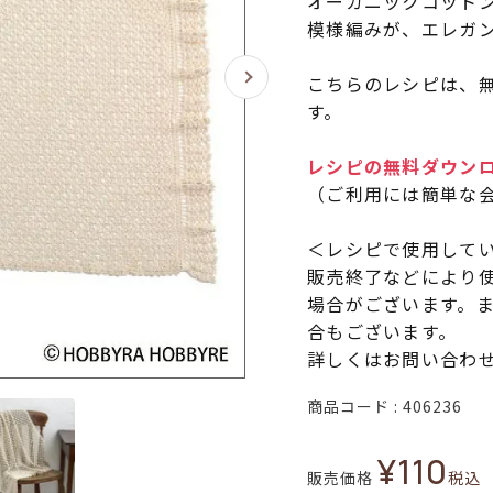
オーガニックコット
模様編みが、エレガ
こちらのレシピは、無
す。
レシピの無料ダウン
（ご利用には簡単な
＜レシピで使用して
販売終了などにより
場合がございます。
合もございます。
詳しくはお問い合わ
商品コード
406236
¥
110
販売価格
税込