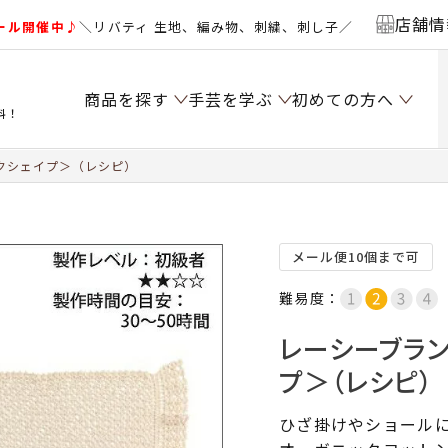
店舗情
ール開催中♪
＼リバティ 生地、編み物、刺繍、刺し子／
商品を探す
手芸を学ぶ
初めての方へ
料！
クシェイプ＞（レシピ）
メール便10個まで可
難易度：
レーシーブラ
プ＞（レシピ）
ひざ掛けやショール