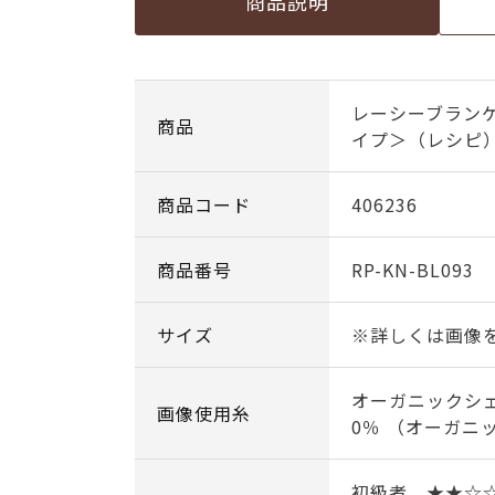
商品説明
レーシーブラン
商品
イプ＞（レシピ
商品コード
406236
商品番号
RP-KN-BL093
サイズ
※詳しくは画像
オーガニックシェ
画像使用糸
0％ （オーガニ
初級者 ★★☆