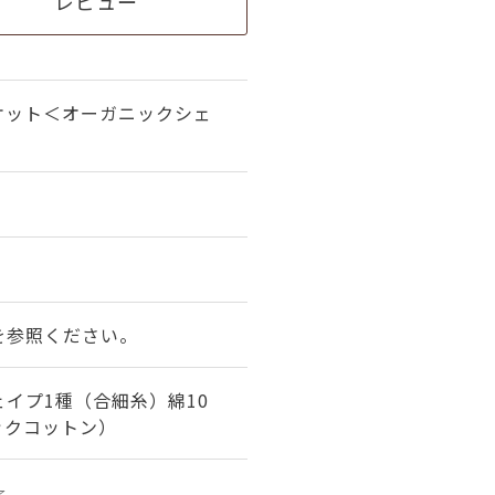
レビュー
ケット＜オーガニックシェ
）
を参照ください。
イプ1種（合細糸）綿10
ックコットン）
☆