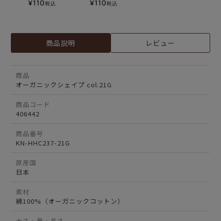
¥
110
¥
110
税込
税込
商品説明
レビュー
商品
オーガニックシェイプ col.21G
商品コード
406442
商品番号
KN-HHC237-21G
原産国
日本
素材
綿100%（オーガニックコットン）
太さ・量・長さ