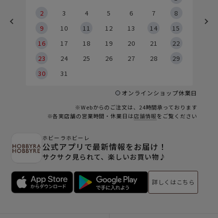
2
2
3
4
5
6
7
8
9
9
10
11
12
13
14
15
6
16
17
18
19
20
21
22
23
24
25
26
27
28
29
30
31
オンラインショップ休業日
※Webからのご注文は、24時間承っております
※各実店舗の営業時間・休業日は
店舗情報
をご覧ください
ホビーラホビーレ
公式アプリで最新情報をお届け！
サクサク見られて、楽しいお買い物♪
詳しくはこちら