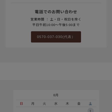
電話でのお問い合わせ
営業時間 ： 土・日・祝日を除く
平日午前10:00～午後5:00まで
0570-037-030(代表）
8月
土
日
月
火
水
木
金
土
5
1