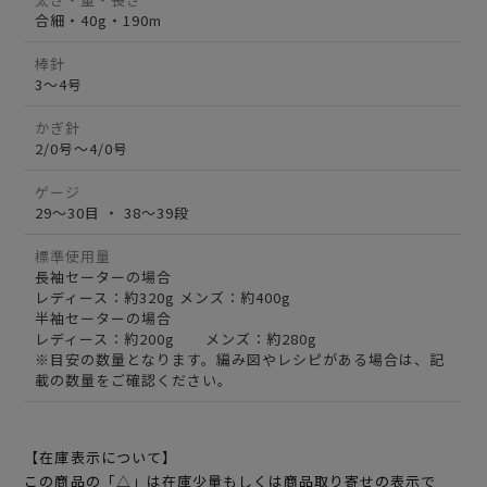
合細・40g・190m
棒針
3～4号
かぎ針
2/0号～4/0号
ゲージ
29～30目 ・ 38～39段
標準使用量
長袖セーターの場合
レディース：約320g メンズ：約400g
半袖セーターの場合
レディース：約200g メンズ：約280g
※目安の数量となります。編み図やレシピがある場合は、記
載の数量をご確認ください。
【在庫表示について】
この商品の「△」は在庫少量もしくは商品取り寄せの表示で