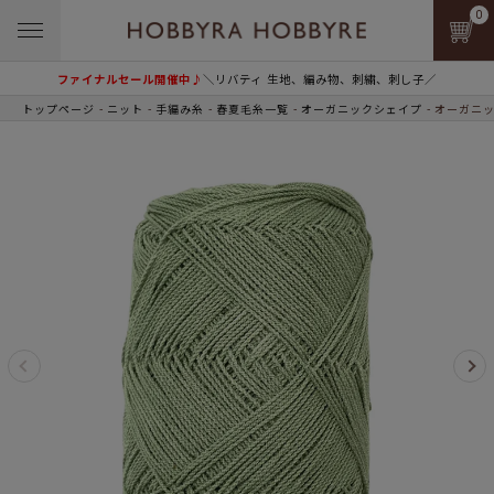
0
ファイナルセール開催中♪
＼リバティ 生地、編み物、刺繍、刺し子／
トップページ
ニット
手編み糸
春夏毛糸一覧
オーガニックシェイプ
オーガニック