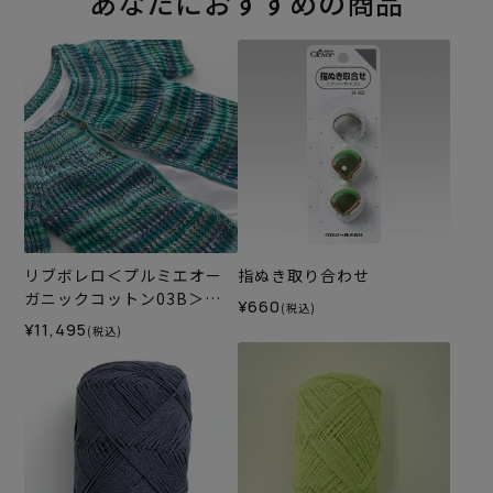
あなたにおすすめの商品
リブボレロ＜プルミエオー
指ぬき取り合わせ
ガニックコットン03B＞
¥660
(税込)
（編み物 材料セット）
¥11,495
(税込)