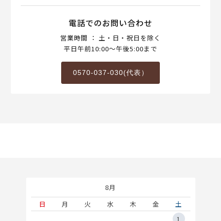
電話でのお問い合わせ
営業時間 ： 土・日・祝日を除く
平日午前10:00～午後5:00まで
0570-037-030(代表）
8月
土
日
月
火
水
木
金
土
5
1