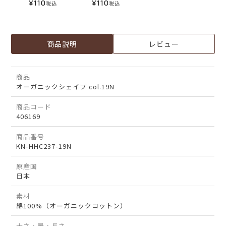
¥
110
¥
110
税込
税込
商品説明
レビュー
商品
オーガニックシェイプ col.19N
商品コード
406169
商品番号
KN-HHC237-19N
原産国
日本
素材
綿100%（オーガニックコットン）
太さ・量・長さ