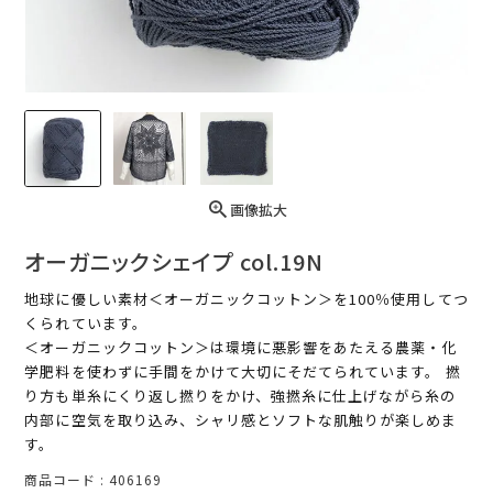
画像拡大
オーガニックシェイプ col.19N
地球に優しい素材＜オーガニックコットン＞を100％使用してつ
くられています。
＜オーガニックコットン＞は環境に悪影響をあたえる農薬・化
学肥料を使わずに手間をかけて大切にそだてられています。 撚
り方も単糸にくり返し撚りをかけ、強撚糸に仕上げながら糸の
内部に空気を取り込み、シャリ感とソフトな肌触りが楽しめま
す。
商品コード
406169