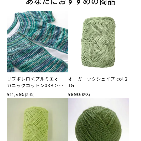
あなたにおすすめの商品
リブボレロ＜プルミエオー
オーガニックシェイプ col.2
ガニックコットン03B＞
1G
（編み物 材料セット）
¥11,495
¥990
(税込)
(税込)