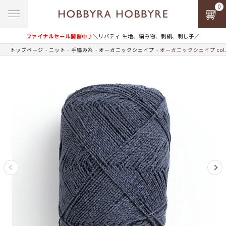
0
ファイナルセール開催中♪
＼リバティ 生地、編み物、刺繍、刺し子／
トップページ
ニット
手編み糸
オーガニックシェイプ
オーガニックシェイプ col.