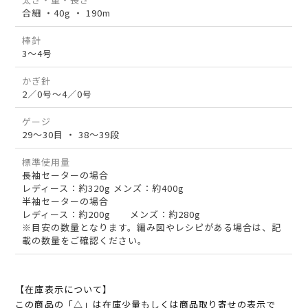
合細 ・40g ・ 190m
棒針
3～4号
かぎ針
2／0号～4／0号
ゲージ
29～30目 ・ 38～39段
標準使用量
長袖セーターの場合
レディース：約320g メンズ：約400g
半袖セーターの場合
レディース：約200g メンズ：約280g
※目安の数量となります。編み図やレシピがある場合は、記
載の数量をご確認ください。
【在庫表示について】
この商品の「△」は在庫少量もしくは商品取り寄せの表示で