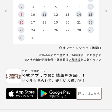
2
2
3
4
5
6
7
8
9
9
10
11
12
13
14
15
6
16
17
18
19
20
21
22
23
24
25
26
27
28
29
30
31
オンラインショップ休業日
※Webからのご注文は、24時間承っております
※各実店舗の営業時間・休業日は
店舗情報
をご覧ください
ホビーラホビーレ
公式アプリで最新情報をお届け！
サクサク見られて、楽しいお買い物♪
詳しくはこちら