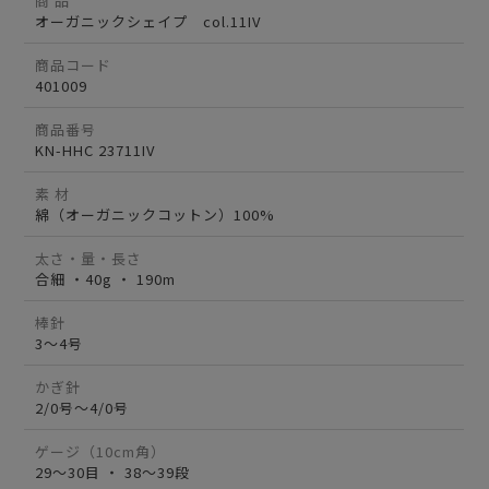
商 品
オーガニックシェイプ col.11IV
商品コード
401009
商品番号
KN-HHC 23711IV
素 材
綿（オーガニックコットン）100%
太さ・量・長さ
合細 ・40g ・ 190m
棒針
3～4号
かぎ針
2/0号～4/0号
ゲージ（10cm角）
29～30目 ・ 38～39段