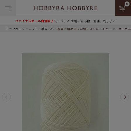
0
ファイナルセール開催中♪
＼リバティ 生地、編み物、刺繍、刺し子／
トップページ
ニット
手編み糸
春夏／極々細～中細／ストレートヤーン
オーガニ