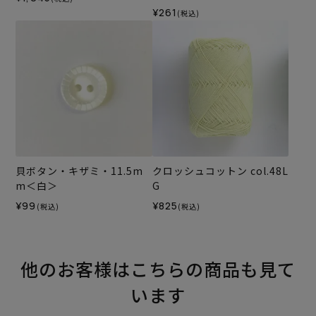
（ホビーラホビーレオリジ
¥261
(税込)
ナル）2025SS
貝ボタン・キザミ・11.5m
クロッシュコットン col.48L
m＜白＞
G
¥99
¥825
(税込)
(税込)
他のお客様はこちらの商品も見て
います