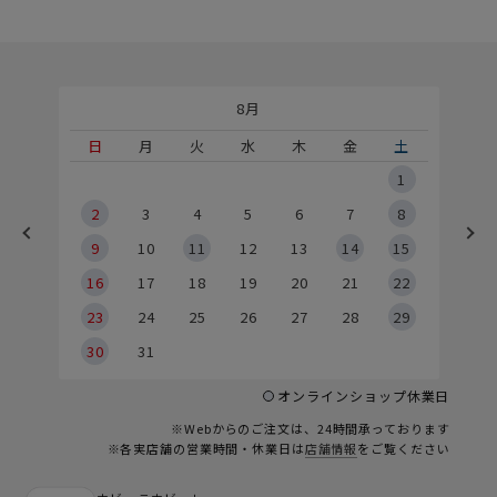
8月
土
日
月
火
水
木
金
土
5
1
2
2
3
4
5
6
7
8
9
9
10
11
12
13
14
15
6
16
17
18
19
20
21
22
23
24
25
26
27
28
29
30
31
オンラインショップ休業日
※Webからのご注文は、24時間承っております
※各実店舗の営業時間・休業日は
店舗情報
をご覧ください