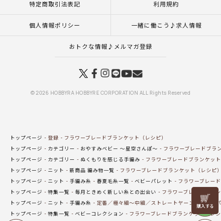
特定商取引法表記
利用規約
個人情報ポリシー
一緒に働こう♪求人情報
おトクな情報♪メルマガ登録
© 2026 HOBBYRA HOBBYRE CORPORATION ALL Rights Reserved
トップページ
登録
フラワーブレードブランケット（レシピ）
トップページ
カテゴリー
おやすみベビー ～星空さんぽ～
フラワーブレードブラ
トップページ
カテゴリー
ぬくもりを感じる手編み
フラワーブレードブランケット
トップページ
ニット
新商品 編み物一覧
フラワーブレードブランケット（レシピ
トップページ
ニット
手編み糸
春夏毛糸一覧
ベビーパレット
フラワーブレード
トップページ
特集一覧
毎月ときめく新しい糸との出会い
フラワーブレードブラン
リリヤン
トップページ
ニット
手編み糸
定番／極々細～中細／ストレートヤーン
ベビーパ
フェア
トップページ
特集一覧
ベビーコレクション
フラワーブレードブランケット（レシ