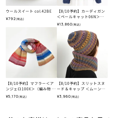
ウールスイート col.42BE
【8/10予約】カーディガン
＜ペールキャット06N＞
¥792
(税込)
（編み物 材料セット）
¥13,860
(税込)
【8/10予約】マフラー＜ア
【8/10予約】スリットスヌ
ンジェロ100X＞（編み物 材
ード＆キャップ ＜ムーンラ
料セット）
イトキッス07L＞（編み物
¥5,170
¥3,960
(税込)
(税込)
材料セット）