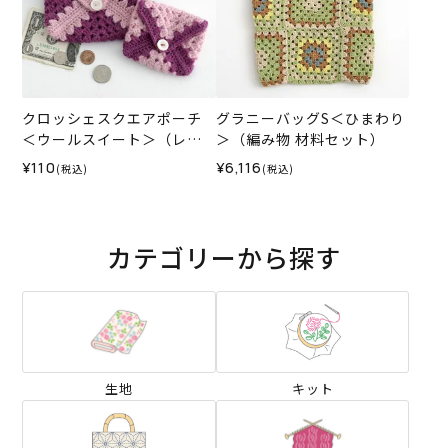
クロッシェスクエアポーチ
グラニーバッグS＜ひまわり
＜ウールスイート＞（レシ
＞（編み物 材料セット）
ピ）
¥110
¥6,116
(税込)
(税込)
カテゴリーから探す
生地
キット