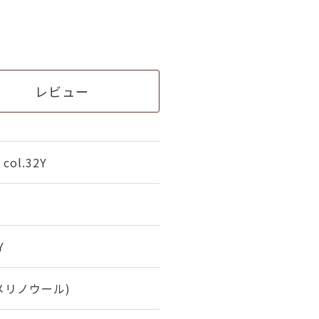
レビュー
ol.32Y
Y
(メリノウール)