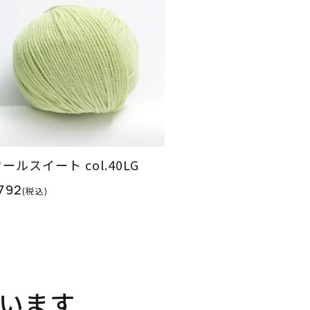
ールスイート col.40LG
792
(税込)
います