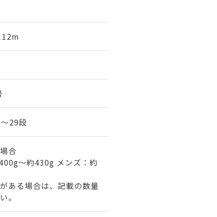
112m
号
7～29段
場合
00g～約430g メンズ：約
がある場合は、記載の数量
い。