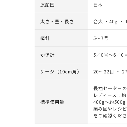
原産国
日本
太さ・量・長さ
合太 ・40g ・ 
棒針
5～7号
かぎ針
5／0号～6／0
ゲージ（10cm角）
20～22目 ・ 2
長袖セーターの
レディース：約4
標準使用量
480g～約500g
編み図やレシピ
をご確認くださ