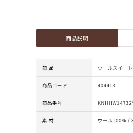
商品説明
商 品
ウールスイート c
商品コード
404413
商品番号
KNHHW14732
素 材
ウール100% 