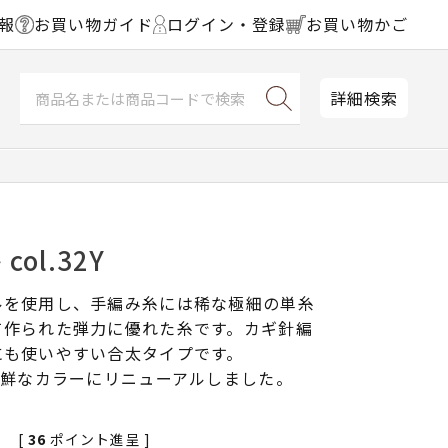
報
お買い物ガイド
ログイン・登録
お買い物かご
詳細検索
ol.32Y
ルを使用し、手編み糸には稀な極細の単糸
て作られた弾力に優れた糸です。カギ針編
にも使いやすい合太タイプです。
新鮮なカラーにリニューアルしました。
[
36
ポイント進呈 ]