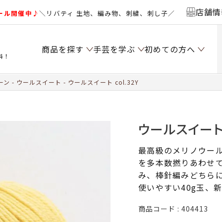
店舗情
ール開催中♪
＼リバティ 生地、編み物、刺繍、刺し子／
商品を探す
手芸を学ぶ
初めての方へ
料！
ーン
ウールスイート
ウールスイート col.32Y
ウールスイート c
最高級のメリノウー
を多本数撚りあわせ
み、棒針編みどちら
使いやすい40g玉、
商品コード
404413