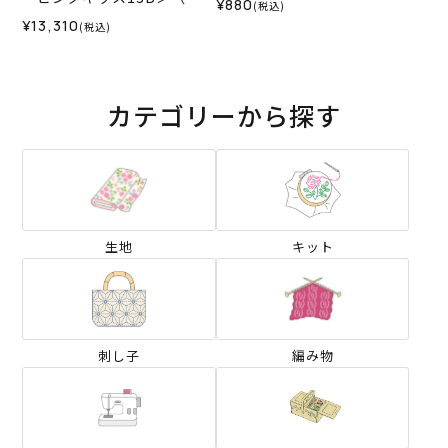
¥880
(税込)
み物 材料セット）
¥13,310
(税込)
カテゴリーから探す
生地
キット
刺し子
編み物