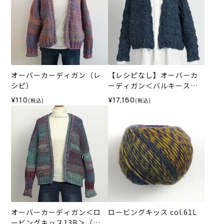
オーバーカーディガン（レ
【レシピなし】オーバーカ
シピ）
ーディガン＜バルキースラ
ブ02N＞（編み物 材料セッ
¥110
¥17,160
(税込)
(税込)
ト）
オーバーカーディガン＜ロ
ロービングキッス col.61L
ービングキッス13B＞（編