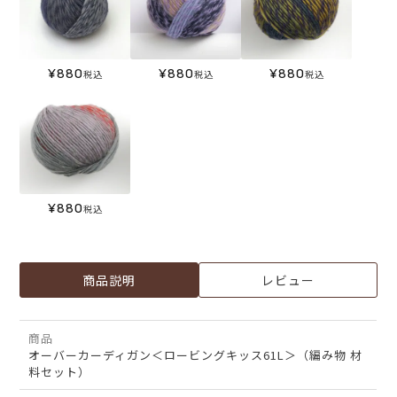
¥
880
¥
880
¥
880
税込
税込
税込
¥
880
税込
商品説明
レビュー
商品
オーバーカーディガン＜ロービングキッス61L＞（編み物 材
料セット）