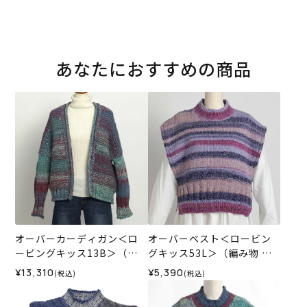
あなたにおすすめの商品
オーバーカーディガン＜ロ
オーバーベスト＜ロービン
ービングキッス13B＞（編
グキッス53L＞（編み物 材
み物 材料セット）
料セット）
¥13,310
¥5,390
(税込)
(税込)