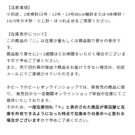
【注意事項】
※別途、2本棒針15号・13号・13号80cm輪針または4本棒針・
10/0号カギ針・とじ針・ほつれ止めをご用意ください。
【在庫表示について】
この商品の「△」は在庫少量もしくは商品取り寄せの表示で
す。
商品取り寄せに1～2週間ほどお時間をいただく場合がございま
すので予めご了承ください。
また、売り切れ等の理由で商品をお届けできない場合は、別途
メールにてご連絡させていただきます。
ホビーラホビーレオンラインショップでは、新発売の商品に限
り、 発売日から一定期間オンラインショップ単独の在庫にてご
提供いたしております。
そのため、
一度在庫切れ「×」と表示された商品が実店舗と在
庫を共有できるようになった時点で在庫ありの表示へと変わる
場合がございます
ので予めご了承ください。