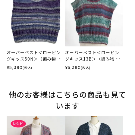
オーバーベスト＜ロービン
オーバーベスト＜ロービン
グキッス50N＞（編み物 材
グキッス13B＞（編み物 材
料セット）
料セット）
¥5,390
¥5,390
(税込)
(税込)
他のお客様はこちらの商品も見て
います