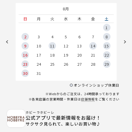
8月
土
日
月
火
水
木
金
土
5
1
2
2
3
4
5
6
7
8
9
9
10
11
12
13
14
15
6
16
17
18
19
20
21
22
23
24
25
26
27
28
29
30
31
オンラインショップ休業日
※Webからのご注文は、24時間承っております
※各実店舗の営業時間・休業日は
店舗情報
をご覧ください
ホビーラホビーレ
公式アプリで最新情報をお届け！
サクサク見られて、楽しいお買い物♪