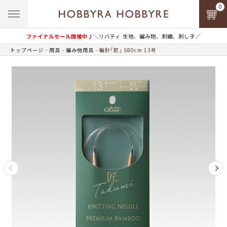
0
ファイナルセール開催中♪
＼リバティ 生地、編み物、刺繍、刺し子／
トップページ
用具
編み物用具
輪針｢匠｣ S80cm 13号