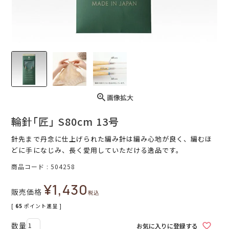
画像拡大
輪針｢匠｣ S80cm 13号
針先まで丹念に仕上げられた編み針は編み心地が良く、編むほ
どに手になじみ、長く愛用していただける逸品です。
商品コード
504258
¥
1,430
販売価格
税込
[
65
ポイント進呈 ]
お気に入りに登録する