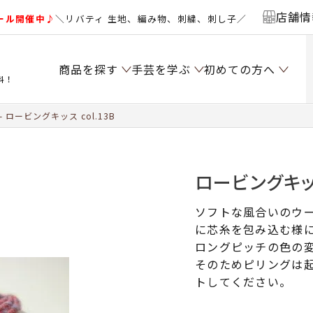
店舗情
ール開催中♪
＼リバティ 生地、編み物、刺繍、刺し子／
商品を探す
手芸を学ぶ
初めての方へ
料！
ロービングキッス col.13B
ロービングキッス
ソフトな風合いのウ
に芯糸を包み込む様
ロングピッチの色の
そのためピリングは
トしてください。