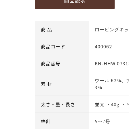
商品説明
商 品
ロービングキッス
商品コード
400062
商品番号
KN-HHW 0731
ウール 62%、
素 材
3%
太さ・量・長さ
並太 ・40g ・ 
棒針
5～7号