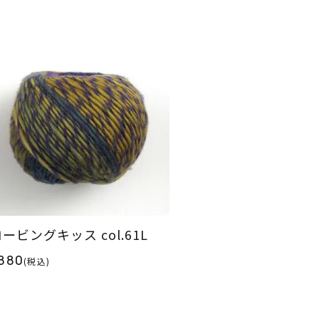
ービングキッス col.61L
880
(税込)