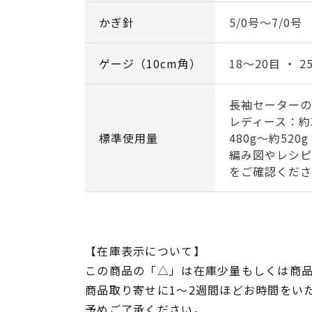
かぎ針
5/0号～7/0号
ゲージ（10cm角）
18～20目 ・ 2
長袖セーターの
レディース：約3
標準使用量
480g～約520g
編み図やレシピ
をご確認くださ
【在庫表示について】
この商品の「△」は在庫少量もしくは商
商品取り寄せに1～2週間ほどお時間をい
予めご了承ください。