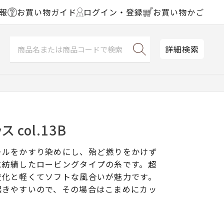
報
お買い物ガイド
ログイン・登録
お買い物かご
詳細検索
 col.13B
ールをかすり染めにし、殆ど撚りをかけず
に紡績したロービングタイプの糸です。超
変化と軽くてソフトな風合いが魅力です。
起きやすいので、その場合はこまめにカッ