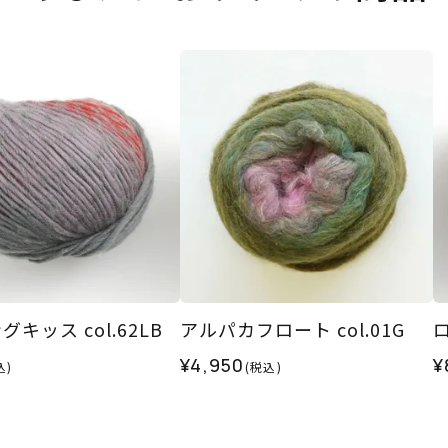
キッス col.62LB
アルパカフロート col.01G
ロ
¥4,950
¥
込)
(税込)