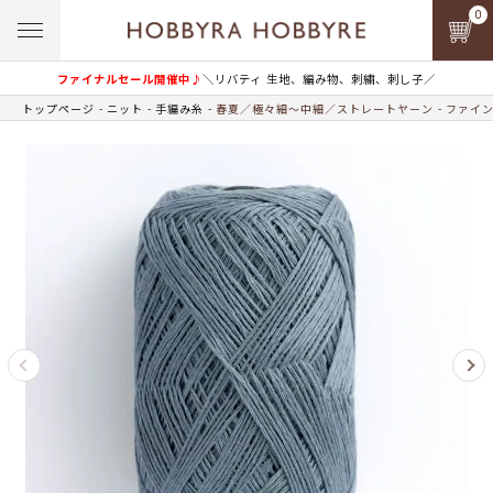
0
ファイナルセール開催中♪
＼リバティ 生地、編み物、刺繍、刺し子／
トップページ
ニット
手編み糸
春夏／極々細～中細／ストレートヤーン
ファイン