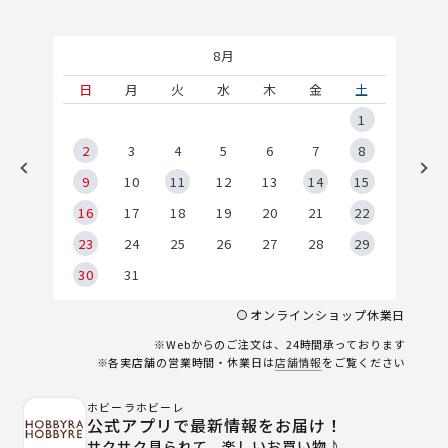
8月
土
日
月
火
水
木
金
土
5
1
2
2
3
4
5
6
7
8
9
9
10
11
12
13
14
15
6
16
17
18
19
20
21
22
23
24
25
26
27
28
29
30
31
オンラインショップ休業日
※Webからのご注文は、24時間承っております
※各実店舗の営業時間・休業日は
店舗情報
をご覧ください
ホビーラホビーレ
公式アプリで最新情報をお届け！
サクサク見られて、楽しいお買い物♪