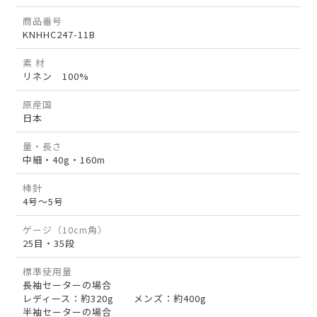
商品番号
KNHHC247-11B
素 材
リネン 100%
原産国
日本
量・長さ
中細・40g・160m
棒針
4号～5号
ゲージ（10cm角）
25目・35段
標準使用量
長袖セーターの場合
レディース：約320g メンズ：約400g
半袖セーターの場合