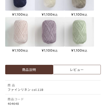
¥
1,100
¥
1,100
¥
1,100
税込
税込
税込
¥
1,100
¥
1,100
¥
1,100
税込
税込
税込
商品説明
レビュー
商 品
ファインリネン col.11B
商品コード
404648