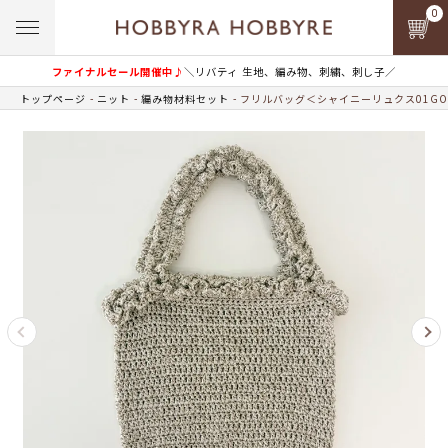
0
ファイナルセール開催中♪
＼リバティ 生地、編み物、刺繍、刺し子／
トップページ
ニット
編み物材料セット
フリルバッグ＜シャイニーリュクス01GO