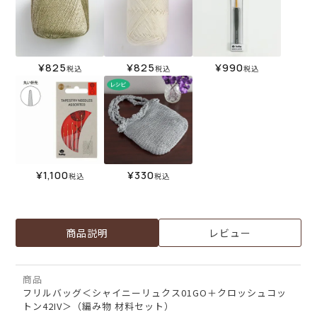
¥
825
¥
825
¥
990
税込
税込
税込
¥
1,100
¥
330
税込
税込
商品説明
レビュー
商品
フリルバッグ＜シャイニーリュクス01GO＋クロッシュコッ
トン42IV＞（編み物 材料セット）