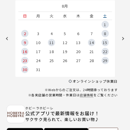
8月
土
日
月
火
水
木
金
土
5
1
2
2
3
4
5
6
7
8
9
9
10
11
12
13
14
15
6
16
17
18
19
20
21
22
23
24
25
26
27
28
29
30
31
オンラインショップ休業日
※Webからのご注文は、24時間承っております
※各実店舗の営業時間・休業日は
店舗情報
をご覧ください
ホビーラホビーレ
公式アプリで最新情報をお届け！
サクサク見られて、楽しいお買い物♪