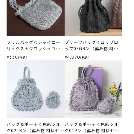
フリルバッグ＜シャイニー
プリーツバッグ＜ロップロ
リュクス＋クロッシュコッ
ップ03GR＞（編み物 材料
トン＞（レシピ）
セット）
¥330
¥4,070
(税込)
(税込)
バッグ＆ポーチ＜色彩シル
バッグ＆ポーチ＜色彩シル
ク02LB＞（編み物 材料セッ
ク01P＞（編み物 材料セッ