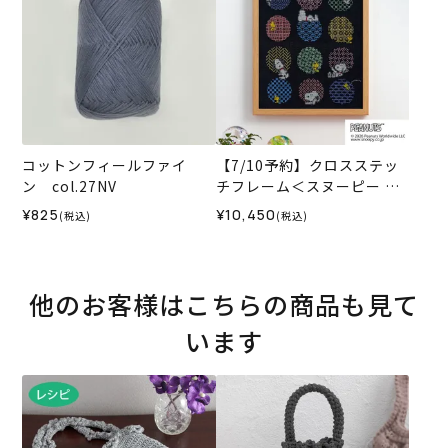
コットンフィールファイ
【7/10予約】クロスステッ
ン col.27NV
チフレーム＜スヌーピー 刺
し子時間＞
¥825
¥10,450
(税込)
(税込)
他のお客様はこちらの商品も見て
います