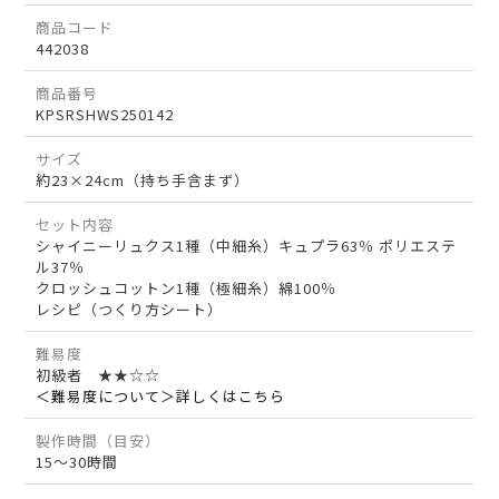
商品コード
442038
商品番号
KPSRSHWS250142
サイズ
約23×24cm（持ち手含まず）
セット内容
シャイニーリュクス1種（中細糸）キュプラ63％ ポリエステ
ル37％
クロッシュコットン1種（極細糸）綿100％
レシピ（つくり方シート）
難易度
初級者 ★★☆☆
＜難易度について＞詳しくはこちら
製作時間（目安）
15～30時間