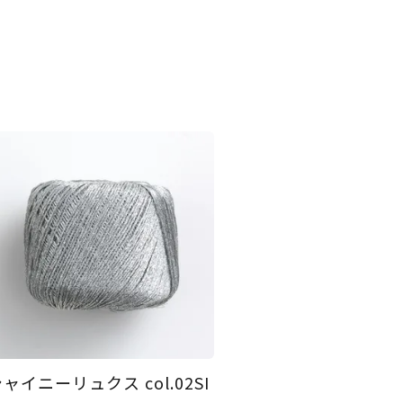
ャイニーリュクス col.02SI