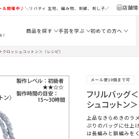
店舗情
ール開催中♪
＼リバティ 生地、編み物、刺繍、刺し子／
商品を探す
手芸を学ぶ
初めての方へ
料！
＋クロッシュコットン＞（レシピ）
メール便10個まで可
フリルバッグ
シュコットン＞
上品なきらめきのラ
ぷりのバッグに仕上
は長編みと鎖編みを