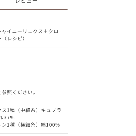
レビュー
シャイニーリュクス＋クロ
＞（レシピ）
を参照ください。
クス1種（中細糸）キュプラ
ル37%
ン1種（極細糸）綿100％