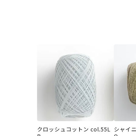
クロッシュコットン col.55L
シャイニー
B
O