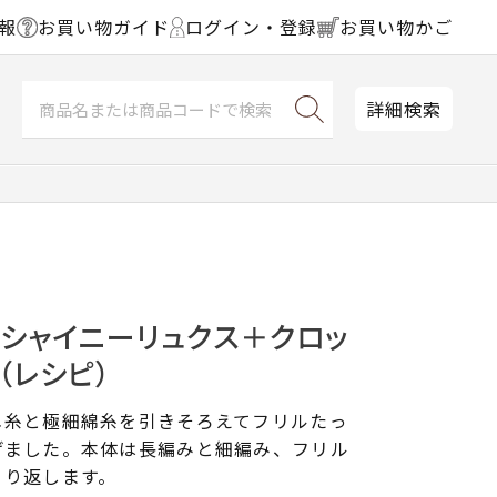
報
お買い物ガイド
ログイン・登録
お買い物かご
詳細検索
＜シャイニーリュクス＋クロッ
（レシピ）
メ糸と極細綿糸を引きそろえてフリルたっ
げました。本体は長編みと細編み、フリル
くり返します。