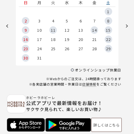
土
日
月
火
水
木
金
土
5
1
2
2
3
4
5
6
7
8
9
9
10
11
12
13
14
15
6
16
17
18
19
20
21
22
23
24
25
26
27
28
29
30
31
オンラインショップ休業日
※Webからのご注文は、24時間承っております
※各実店舗の営業時間・休業日は
店舗情報
をご覧ください
ホビーラホビーレ
公式アプリで最新情報をお届け！
サクサク見られて、楽しいお買い物♪
詳しくはこちら