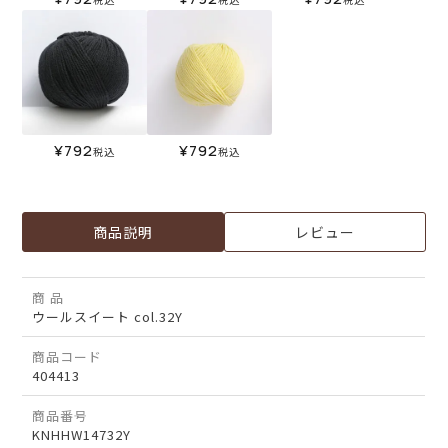
¥
792
¥
792
税込
税込
商品説明
レビュー
商 品
ウールスイート col.32Y
商品コード
404413
商品番号
KNHHW14732Y