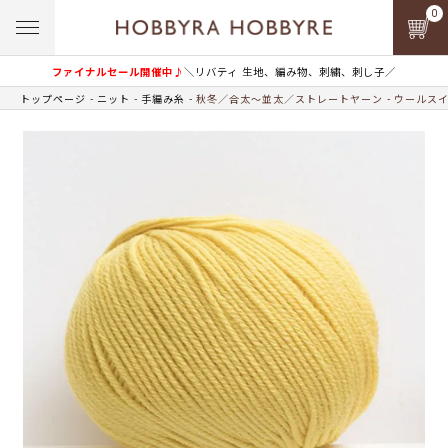
0
ファイナルセール開催中♪
＼リバティ 生地、編み物、刺繍、刺し子／
トップページ
ニット
手編み糸
秋冬／合太～並太／ストレートヤーン
ウールス