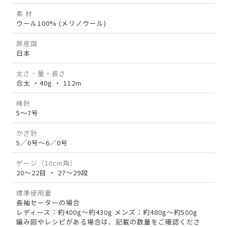
素 材
ウール100% (メリノウール)
原産国
日本
太さ・量・長さ
合太 ・40g ・ 112m
棒針
5～7号
かぎ針
5／0号～6／0号
ゲージ（10cm角）
20～22目 ・ 27～29段
標準使用量
長袖セーターの場合
レディース：約400g～約430g メンズ：約480g～約500g
編み図やレシピがある場合は、記載の数量をご確認くださ