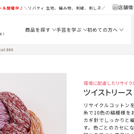
店舗情
ール開催中♪
＼リバティ 生地、編み物、刺繍、刺し子／
商品を探す
手芸を学ぶ
初めての方へ
料！
l.06X
環境に配慮したリサイク
ツイストリース c
リサイクルコットンを
糸で10色の縞模様を
カギ針でしっかりと
す。色ごとのカセに