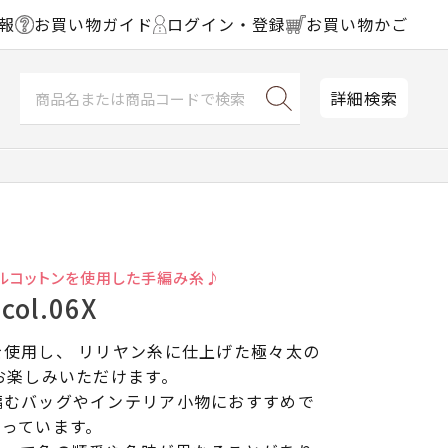
報
お買い物ガイド
ログイン・登録
お買い物かご
詳細検索
ルコットンを使用した手編み糸♪
ol.06X
使用し、 リリヤン糸に仕上げた極々太の
お楽しみいただけます。
編むバッグやインテリア小物におすすめで
なっています。