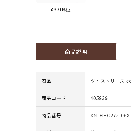
¥
330
税込
商品説明
商品
ツイストリース col
商品コード
405939
商品番号
KN-HHC275-06X