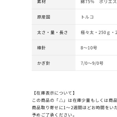
素材
綿75％ ポリエス
原産国
トルコ
太さ・量・長さ
極々太・250ｇ・2
棒針
8～10号
かぎ針
7/0～9/0号
【在庫表示について】
この商品の「△」は在庫少量もしくは商
商品取り寄せに1～2週間ほどお時間をい
予めご了承ください。