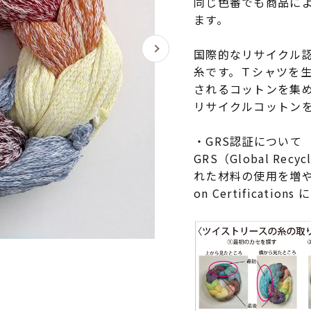
同じ色番でも商品に
ます。
国際的なリサイクル認
糸です。Ｔシャツを
されるコットンを集
リサイクルコットン
・GRS認証について
GRS（Global Rec
れた材料の使用を増やすこ
on Certificat