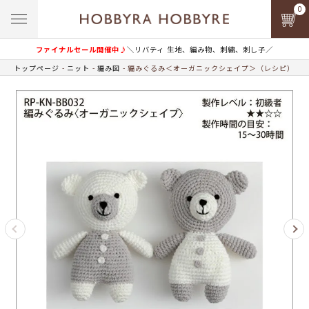
0
ファイナルセール開催中♪
＼リバティ 生地、編み物、刺繍、刺し子／
トップページ
ニット
編み図
編みぐるみ＜オーガニックシェイプ＞（レシピ）