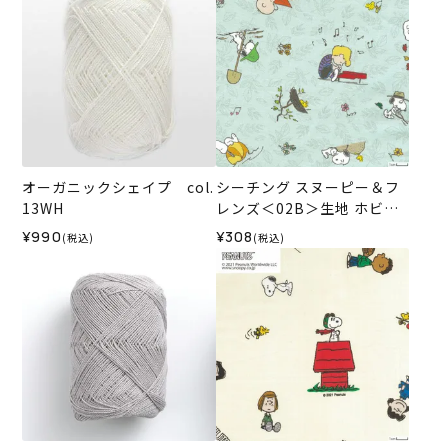
オーガニックシェイプ col.
シーチング スヌーピー＆フ
13WH
レンズ＜02B＞生地 ホビー
ラホビーレデザインコレク
¥990
¥308
(税込)
(税込)
ション