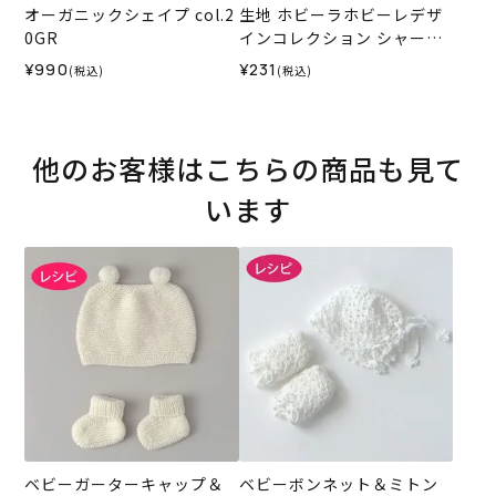
オーガニックシェイプ col.2
生地 ホビーラホビーレデザ
0GR
インコレクション シャーチ
ング スヌーピーと友達＜01I
¥990
¥231
(税込)
(税込)
V＞
他のお客様はこちらの商品も見て
います
ベビーガーターキャップ＆
ベビーボンネット＆ミトン