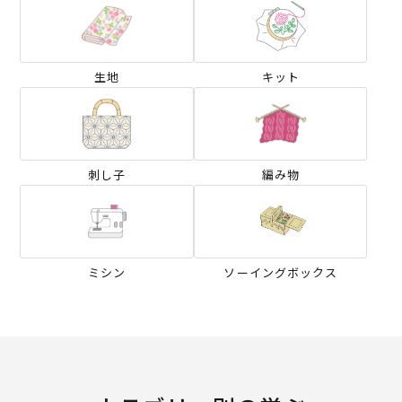
生地
キット
刺し子
編み物
ミシン
ソーイングボックス