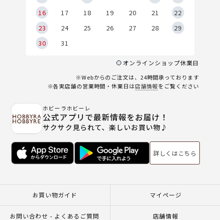
6
16
17
18
19
20
21
22
23
24
25
26
27
28
29
30
31
オンラインショップ休業日
※Webからのご注文は、24時間承っております
※各実店舗の営業時間・休業日は
店舗情報
をご覧ください
ホビーラホビーレ
公式アプリで最新情報をお届け！
サクサク見られて、楽しいお買い物♪
詳しくはこちら
お買い物ガイド
マイページ
お問い合わせ - よくあるご質問
店舗情報