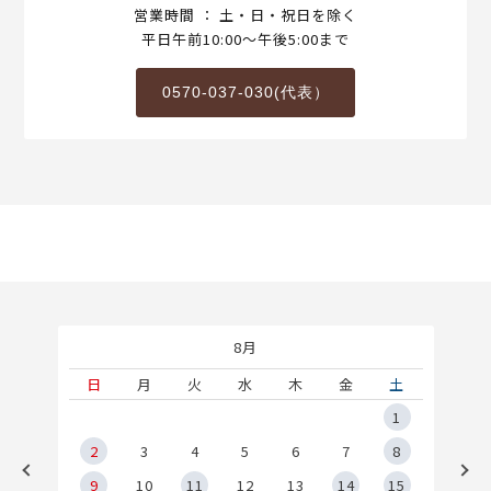
営業時間 ： 土・日・祝日を除く
平日午前10:00～午後5:00まで
0570-037-030(代表）
8月
土
日
月
火
水
木
金
土
5
1
2
2
3
4
5
6
7
8
9
9
10
11
12
13
14
15