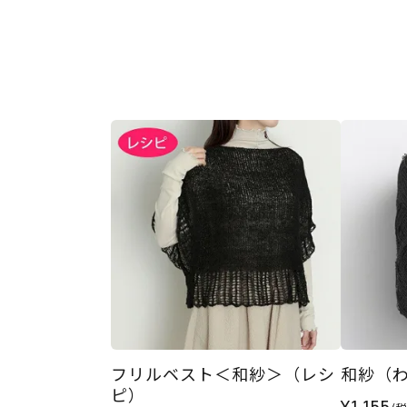
フリルベスト＜和紗＞（レシ
和紗（わし
ピ）
¥1,155