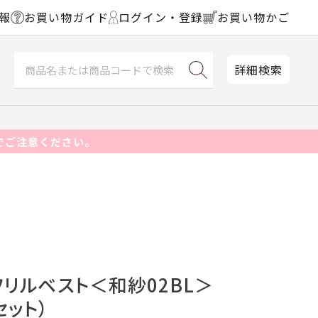
報
お買い物ガイド
ログイン・登録
お買い物かご
詳細検索
でご注意ください。
フリルベスト＜和紗02BL＞
セット）