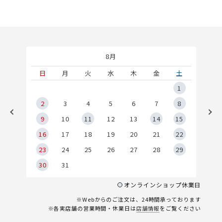
8月
土
日
月
火
水
木
金
土
5
1
2
2
3
4
5
6
7
8
9
9
10
11
12
13
14
15
6
16
17
18
19
20
21
22
23
24
25
26
27
28
29
30
31
オンラインショップ休業日
※Webからのご注文は、24時間承っております
※各実店舗の営業時間・休業日は
店舗情報
をご覧ください