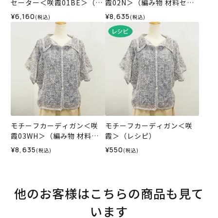
セーター＜咲霞01BE＞（編
霞02N＞（編み物 材料セッ
み物 材料セット）
ト）
¥6,160
¥8,635
(税込)
(税込)
モチーフカーディガン＜咲
モチーフカーディガン＜咲
霞03WH＞（編み物 材料セ
霞＞（レシピ）
ット）
¥8,635
¥550
(税込)
(税込)
他のお客様はこちらの商品も見て
います