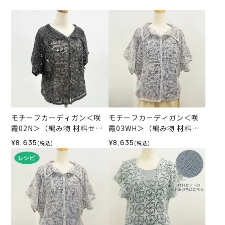
モチーフカーディガン＜咲
モチーフカーディガン＜咲
霞02N＞（編み物 材料セッ
霞03WH＞（編み物 材料セ
ト）
ット）
¥8,635
¥8,635
(税込)
(税込)