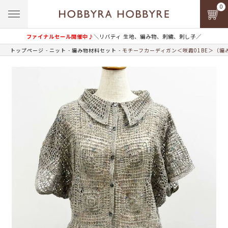
0
ファイナルセール開催中♪
＼リバティ 生地、編み物、刺繍、刺し子／
トップページ
ニット
編み物材料セット
モチーフカーディガン＜咲霞01BE＞（編