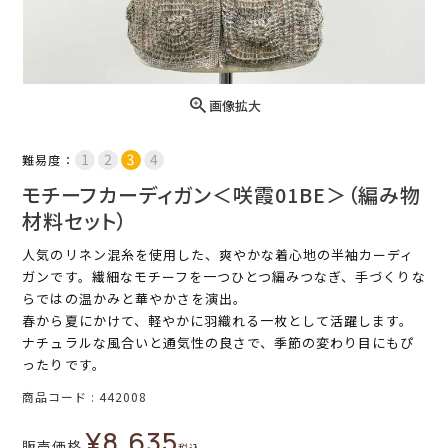
画像拡大
難易度：
モチーフカーディガン＜咲霞01BE＞（編み物
材料セット）
人気のリネン混糸を使用した、爽やかな着心地の半袖カーディ
ガンです。繊細なモチーフを一つひとつ編みつなぎ、手づくりな
らではの温かみと華やかさを演出。
春から夏にかけて、軽やかに羽織れる一枚として活躍します。
ナチュラルな風合いと通気性の良さで、季節の変わり目にもぴ
ったりです。
商品コード
442008
¥
8,635
販売価格
税込