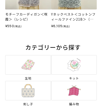
モチーフカーディガン＜咲
Yネックベスト＜コットンフ
霞＞（レシピ）
ィールファイン21B＞（編
み物 材料セット）
¥550
¥6,105
(税込)
(税込)
カテゴリーから探す
生地
キット
刺し子
編み物