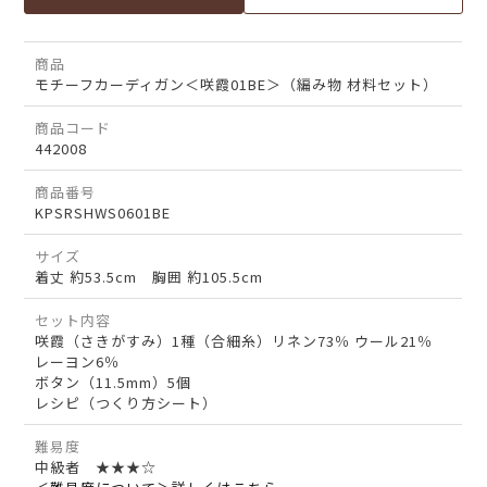
商品
モチーフカーディガン＜咲霞01BE＞（編み物 材料セット）
商品コード
442008
商品番号
KPSRSHWS0601BE
サイズ
着丈 約53.5cm 胸囲 約105.5cm
セット内容
咲霞（さきがすみ）1種（合細糸）リネン73％ ウール21％
レーヨン6％
ボタン（11.5mm）5個
レシピ（つくり方シート）
難易度
中級者 ★★★☆