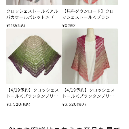
クロッシェストール＜アル
【無料ダウンロード】クロ
パカウールパレット＞（レ
ッシェストール＜プランタ
シピ）
ンプリュス＞（レシピ）
¥110
¥0
(税込)
(税込)
【4/19予約】クロッシェス
【4/19予約】クロッシェス
トール＜プランタンプリュ
トール＜プランタンプリュ
ス01L＞（編み物 材料セッ
ス04P＞（編み物 材料セッ
¥3,520
¥3,520
(税込)
(税込)
ト）
ト）