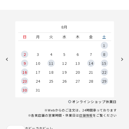
8月
土
日
月
火
水
木
金
土
5
1
2
2
3
4
5
6
7
8
9
9
10
11
12
13
14
15
6
16
17
18
19
20
21
22
23
24
25
26
27
28
29
30
31
オンラインショップ休業日
※Webからのご注文は、24時間承っております
※各実店舗の営業時間・休業日は
店舗情報
をご覧ください
ホビーラホビーレ