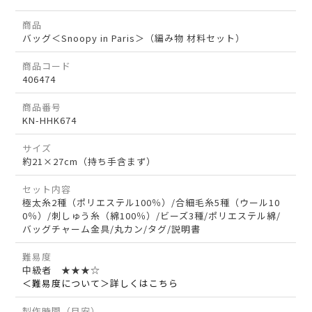
商品
バッグ＜Snoopy in Paris＞（編み物 材料セット）
商品コード
406474
商品番号
KN-HHK674
サイズ
約21×27cm（持ち手含まず）
セット内容
極太糸2種（ポリエステル100％）/合細毛糸5種（ウール10
0％）/刺しゅう糸（綿100％）/ビーズ3種/ポリエステル綿/
バッグチャーム金具/丸カン/タグ/説明書
難易度
中級者 ★★★☆
＜難易度について＞詳しくはこちら
製作時間（目安）