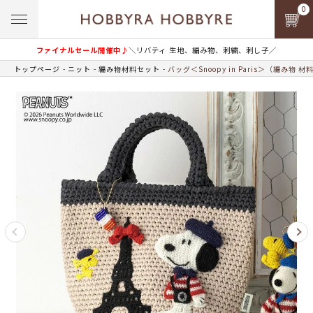
0
ファイナルセール開催中♪
＼リバティ 生地、編み物、刺繍、刺し子／
トップページ
ニット
編み物材料セット
バッグ＜Snoopy in Paris＞（編み物 