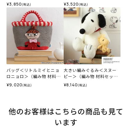
¥3,850
¥3,520
(税込)
(税込)
バッグ＜リトルミイとニョ
大きい編みぐるみ＜スヌー
ロニョロ＞（編み物 材料セ
ピー＞（編み物 材料セッ
ット）
ト）
¥9,020
¥8,140
(税込)
(税込)
他のお客様はこちらの商品も見て
います